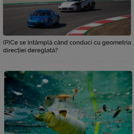
(P)Ce se întâmplă când conduci cu geometria
direcției dereglată?