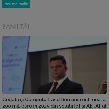
Vezi mai multe
BANII TĂI
Codata și ComputerLand România estimează
200 mil. euro în 2025 din soluții IoT și AI: „AI-ul