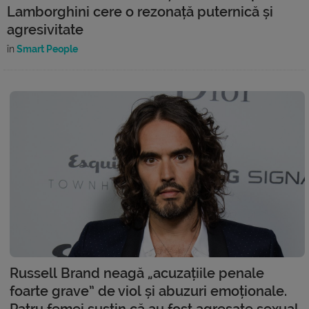
Lamborghini cere o rezonață puternică și
agresivitate
în
Smart People
Russell Brand neagă „acuzațiile penale
foarte grave” de viol și abuzuri emoționale.
Patru femei susțin că au fost agresate sexual