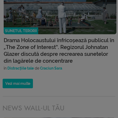
SUNETUL TERORII
Drama Holocaustului înfricoșează publicul în
„The Zone of Interest”. Regizorul Johnatan
Glazer discută despre recrearea sunetelor
din lagărele de concentrare
în
Distracțiile tale
de
Craciun Sara
Vezi mai multe
NEWS WALL-UL TĂU