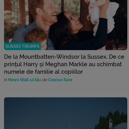
SUSSEX TRIUMFĂ
De la Mountbatten-Windsor la Sussex. De ce
prințul Harry și Meghan Markle au schimbat
numele de familie al copiiilor
în
News Wall-ul tău
de
Craciun Sara