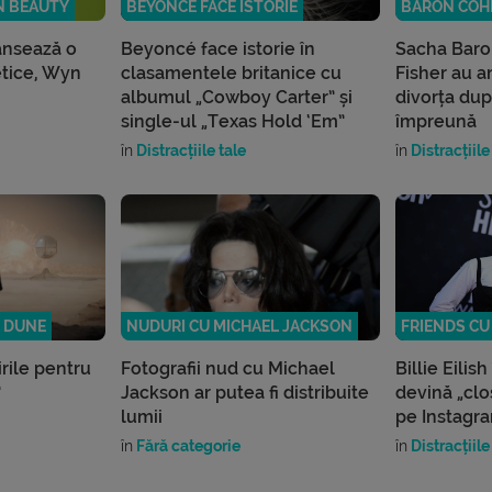
N BEAUTY
BEYONCÉ FACE ISTORIE
BARON COH
ansează o
Beyoncé face istorie în
Sacha Baron
tice, Wyn
clasamentele britanice cu
Fisher au a
albumul „Cowboy Carter” și
divorța du
single-ul „Texas Hold ‘Em”
împreună
în
Distracțiile tale
în
Distracțiile
M DUNE
NUDURI CU MICHAEL JACKSON
FRIENDS CU 
rile pentru
Fotografii nud cu Michael
Billie Eilish
”
Jackson ar putea fi distribuite
devină „clo
lumii
pe Instagr
în
Fără categorie
în
Distracțiile