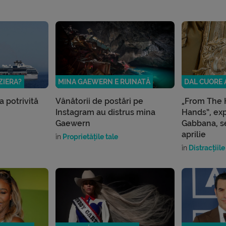
ZIERA?
MINA GAEWERN E RUINATĂ
DAL CUORE 
a potrivită
Vânătorii de postări pe
„From The 
Instagram au distrus mina
Hands”, exp
Gaewern
Gabbana, s
aprilie
în
Proprietățile tale
în
Distracțiile