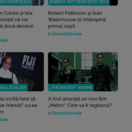
EN DIVORȚEAZĂ
ROBERT PATTISON ESTE TATĂ
 Cohen și Isla
Robert Pattinson și Suki
nunțat că vor
Waterhouse își întâmpină
pă două decenii
primul copil
în
Distracțiile tale
 tale
BILLIE EILISH
„THE MATRIX” REVINE
 își invită fanii să
A fost anunțat un nou film
se friends” cu ea
„Matrix”. Cine va fi regizorul?
am
în
Distracțiile tale
 tale