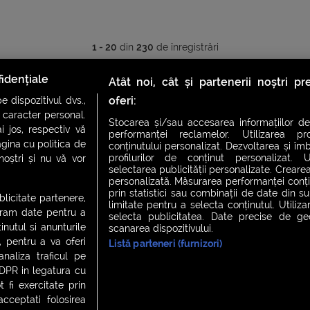
1 - 20
din
230
de înregistrări
idențiale
Atât noi, cât și partenerii noștri p
1
2
3
4
…
12
oferi:
 dispozitivul dvs.,
u caracter personal.
Stocarea și/sau accesarea informațiilor de
i jos, respectiv vă
performanței reclamelor. Utilizarea pro
agina cu politica de
conținutului personalizat. Dezvoltarea și îmb
profilurilor de conținut personalizat. Ut
 noștri și nu vă vor
selectarea publicității personalizate. Crearea
personalizată. Măsurarea performanței conțin
prin statistici sau combinații de date din sur
ublicitate partenere,
limitate pentru a selecta conținutul. Utiliz
ucram date pentru a
selecta publicitatea. Date precise de geol
nutul si anunturile
scanarea dispozitivului.
., pentru a va oferi
Listă parteneri (furnizori)
CH FEVER
NIGHT FEVER
LIVE FEVER CONCERT
analiza traficul pe
GDPR in legatura cu
 fi exercitate prin
ceptati folosirea
 cookies
|
Contact