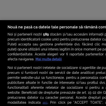
Nouă ne pasă ca datele tale personale să rămână conf
Noi și partenerii noștri
589
stocăm și/sau accesăm informații pe
precum identificatorii cookie unici pentru prelucrarea datelor c
Puteți accepta sau gestiona preferințele dvs. făcând clic ma
puteți opune utilizării unui interes legitim în orice moment pe p
confidențialitate. Aceste alegeri vor fi raportate partenerilor
afecta navigarea.
Mai multe detalii
Noi si partenerii nostri (retelele de socializare si agentiile de p
precum si furnizorii nostri de servicii de date analitice) prel
permite website-ului sa functioneze, pentru a personaliza conti
publicitare afisate in functie de interesele si/sau profilul dvs
ȘTIRI
SMART SHORTS
LIVE FEVER
BRUN
functionalitati aferente retelelor de socializare si pentru a 
website. Beneficiati de drepturile prevazute de art. 15-22 din 
ASCULTĂ ACUM RADIOURILE SMART
prelucrarea datelor cu caracter personal. Aceste drepturi pot
modalitatea indicata
. Prin click pe “ACCEPT TOATE”, ac
aici
Termeni și condiții
|
Politica de confidențialitate
|
Politica de