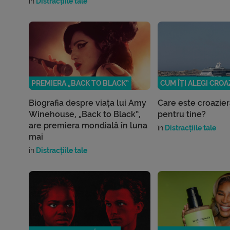
în
Distracțiile tale
PREMIERA „BACK TO BLACK”
CUM ÎȚI ALEGI CROA
Biografia despre viața lui Amy
Care este croazier
Winehouse, „Back to Black”,
pentru tine?
are premiera mondială în luna
în
Distracțiile tale
mai
în
Distracțiile tale