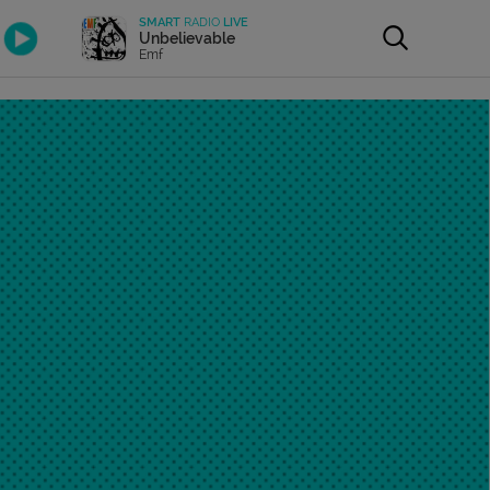
SMART
RADIO
LIVE
Unbelievable
Emf