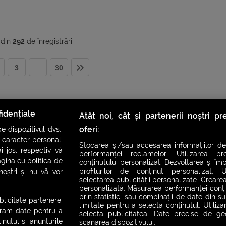
din
292
de înregistrări
3
…
30
idențiale
Atât noi, cât și partenerii noștri p
oferi:
 dispozitivul dvs.,
u caracter personal.
Stocarea și/sau accesarea informațiilor de
i jos, respectiv vă
performanței reclamelor. Utilizarea pro
agina cu politica de
conținutului personalizat. Dezvoltarea și îmb
profilurilor de conținut personalizat. Ut
 noștri și nu vă vor
selectarea publicității personalizate. Crearea
personalizată. Măsurarea performanței conțin
prin statistici sau combinații de date din sur
ublicitate partenere,
limitate pentru a selecta conținutul. Utiliz
ucram date pentru a
selecta publicitatea. Date precise de geol
nutul si anunturile
scanarea dispozitivului.