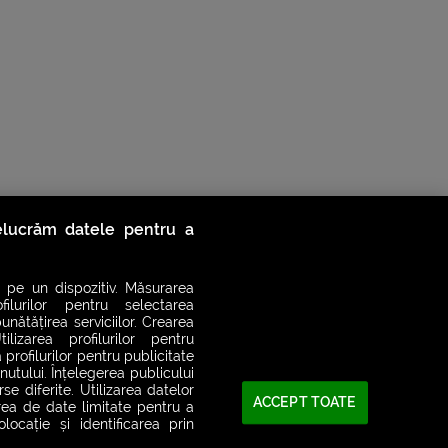
relucrăm datele pentru a
 pe un dispozitiv. Măsurarea
filurilor pentru selectarea
unătățirea serviciilor. Crearea
ilizarea profilurilor pentru
 profilurilor pentru publicitate
utului. Înțelegerea publicului
se diferite. Utilizarea datelor
ACCEPT TOATE
area de date limitate pentru a
ocație și identificarea prin