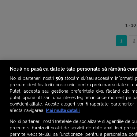
1 - 10
1
2
Nouă ne pasă ca datele tale personale să rămână conf
Noi și partenerii noștri
589
stocăm și/sau accesăm informații pe
precum identificatorii cookie unici pentru prelucrarea datelor c
Puteți accepta sau gestiona preferințele dvs. făcând clic ma
puteți opune utilizării unui interes legitim în orice moment pe p
confidențialitate. Aceste alegeri vor fi raportate partenerilor
afecta navigarea.
Mai multe detalii
Noi si partenerii nostri (retelele de socializare si agentiile de p
precum si furnizorii nostri de servicii de date analitice) prel
permite website-ului sa functioneze, pentru a personaliza conti