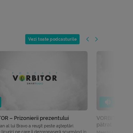
Vezi toate podcasturile
R – Prizonierii prezentului
VORBITOR – De
pătrat
an al lui Bravo a reuşit peste aşteptări.
 licurici pe care îi dezgropaseră scurmând în
Maestrul Honza îşi 