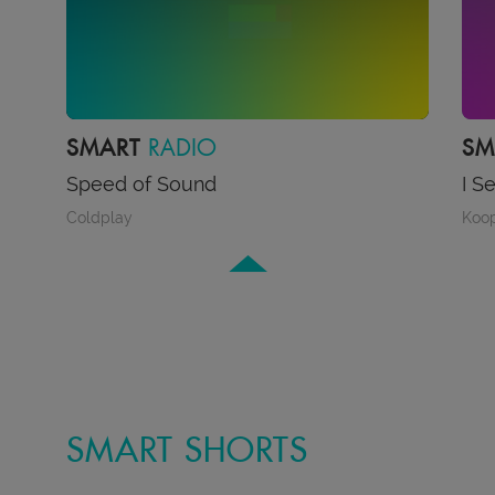
SMART
IN LOUNGE
S
I See a Different You
So
Koop
Cru
SMART SHORTS