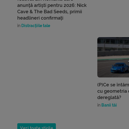
anunță artiști pentru 2026: Nick
Cave & The Bad Seeds, primii
headlineri confirmați
în
Distracțiile tale
(P)Ce se întâ
cu geometria d
dereglată?
în
Banii tăi
Vezi toate știrile