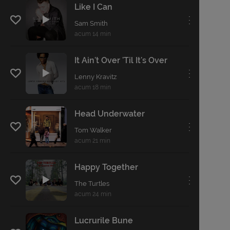
Like I Can
. . .
Sam Smith
acum 14 min
It Ain't Over 'Til It's Over
. . .
Lenny Kravitz
acum 18 min
Head Underwater
. . .
Tom Walker
acum 21 min
Happy Together
. . .
The Turtles
acum 24 min
Lucrurile Bune