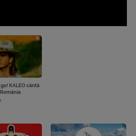
go! KALEO cântă
n România
e