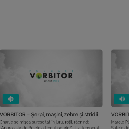
VORBITOR – Şerpi, maşini, zebre şi stridii
VORBITO
Charlie se mişca surescitat în jurul roţii, răcnind:
Marele Pl
„Angrosista de Belele a trecut pe-aici!”. L-a temperat
Sutele de