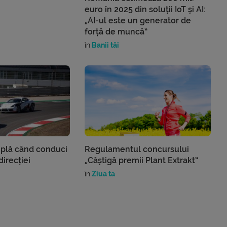
euro în 2025 din soluții IoT și AI:
„AI-ul este un generator de
forță de muncă”
în
Banii tăi
mplă când conduci
Regulamentul concursului
irecției
„Câștigă premii Plant Extrakt”
în
Ziua ta