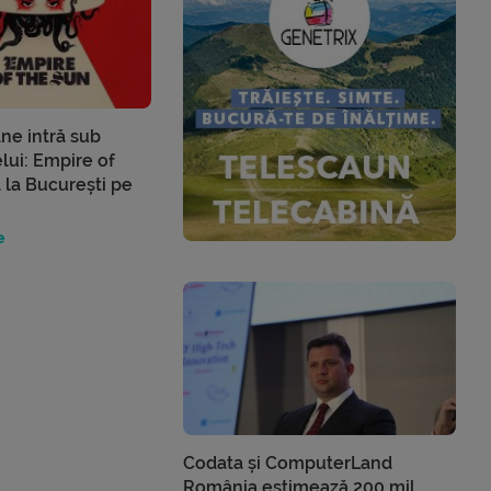
e intră sub
lui: Empire of
 la București pe
e
Codata și ComputerLand
România estimează 200 mil.