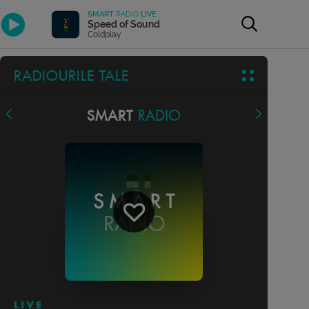
SMART
RADIO
LIVE
Speed of Sound
Coldplay
RADIOURILE TALE
SMART
RADIO