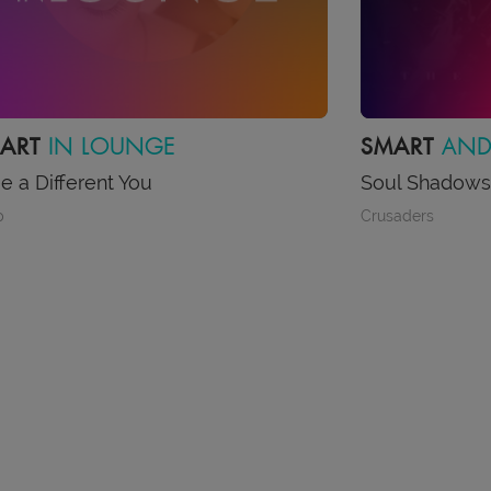
MART
AND GROOVY
SMART
N’R
ul Shadows
Love Bites
saders
Def Leppard