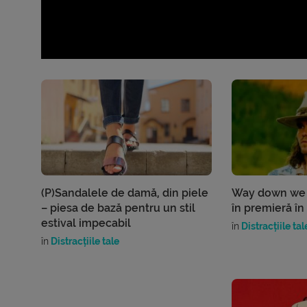
(P)Sandalele de damă, din piele
Way down we 
– piesa de bază pentru un stil
în premieră î
estival impecabil
în
Distracțiile tal
în
Distracțiile tale