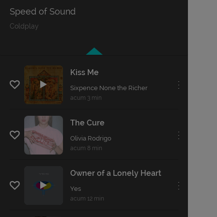
Speed of Sound
Coldplay
Kiss Me
. . .
Sixpence None the Richer
acum 3 min
The Cure
. . .
Olivia Rodrigo
acum 8 min
Owner of a Lonely Heart
. . .
Yes
acum 12 min