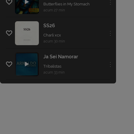
. . .
Butterflies in My Stomach
acum 27 min
SS26
. . .
Charli xcx
acum 30 min
Ja Sei Namorar
. . .
Tribalistas
acum 33 min