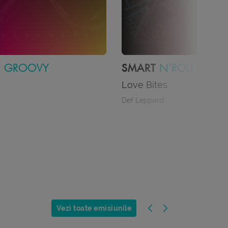
OLL
SMART
THE FUSION
The Lovecats
The Cure
Vezi toate emisiunile