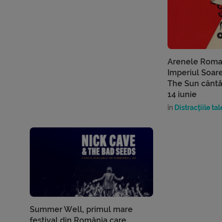
Arenele Roman
Imperiul Soare
The Sun cântă
14 iunie
în
Distracțiile tal
Summer Well, primul mare
festival din România care