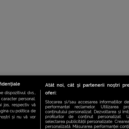
idențiale
Atât noi, cât și partenerii noștri p
oferi:
 dispozitivul dvs.,
u caracter personal.
Stocarea și/sau accesarea informațiilor de
i jos, respectiv vă
performanței reclamelor. Utilizarea pro
agina cu politica de
conținutului personalizat. Dezvoltarea și îmb
profilurilor de conținut personalizat. Ut
 noștri și nu vă vor
selectarea publicității personalizate. Crearea
personalizată. Măsurarea performanței conțin