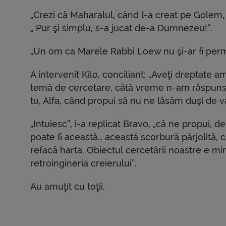
„Crezi că Maharalul, când l-a creat pe Golem, a
„ Pur şi simplu, s-a jucat de-a Dumnezeu!”.
„Un om ca Marele Rabbi Loew nu şi-ar fi per
A intervenit Kilo, conciliant: „Aveţi dreptate
temă de cercetare, câtă vreme n-am răspuns la
tu, Alfa, când propui să nu ne lăsăm duşi de va
„Intuiesc”, i-a replicat Bravo, „că ne propui, 
poate fi această… această scorbură pârjolită, 
refacă harta. Obiectul cercetării noastre e m
retroingineria creierului”.
Au amuţit cu toţii.