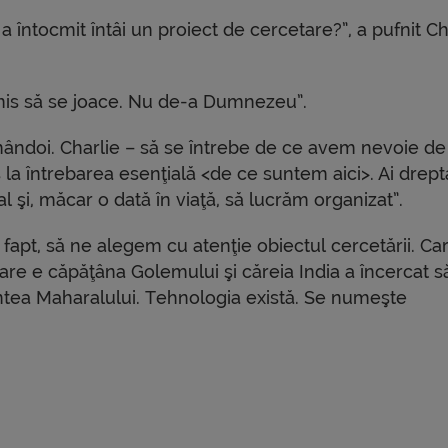
 întocmit întâi un proiect de cercetare?”, a pufnit Ch
mis să se joace. Nu de-a Dumnezeu”.
 amândoi. Charlie – să se întrebe de ce avem nevoie de
 întrebarea esenţială <de ce suntem aici>. Ai drepta
l şi, măcar o dată în viaţă, să lucrăm organizat”.
de fapt, să ne alegem cu atenţie obiectul cercetării. Ca
care e căpăţâna Golemului şi căreia India a încercat s
intea Maharalului. Tehnologia există. Se numeşte