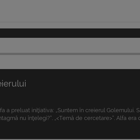
ierului
Alfa a preluat iniţiativa: „Suntem în creierul Golemului.
intagmă nu înţelegi?”. „<Temă de cercetare>”. Alfa era