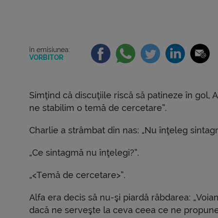
în emisiunea:
VORBITOR
Simţind că discuţiile riscă să patineze în gol, 
ne stabilim o temă de cercetare”.
Charlie a strâmbat din nas: „Nu înţeleg sintag
„Ce sintagmă nu înţelegi?”.
„<Temă de cercetare>”.
Alfa era decis să nu-şi piardă răbdarea: „Voi
dacă ne serveşte la ceva ceea ce ne propune