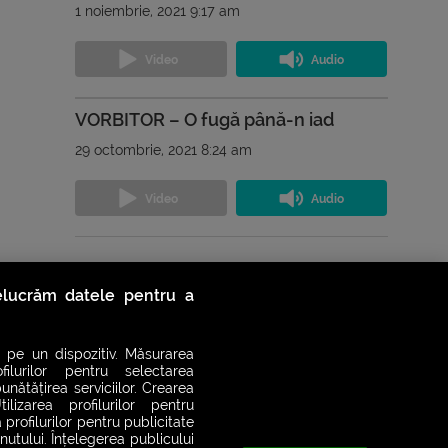
1 noiembrie, 2021 9:17 am
VORBITOR – O fugă până-n iad
29 octombrie, 2021 8:24 am
Vezi toate podcasturile
relucrăm datele pentru a
 pe un dispozitiv. Măsurarea
filurilor pentru selectarea
unătățirea serviciilor. Crearea
ilizarea profilurilor pentru
 profilurilor pentru publicitate
utului. Înțelegerea publicului