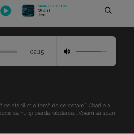
SMART
RADIO
LIVE
Wish I
Jem
02:15
 Să ne stabilim o temă de cercetare”. Charlie a
 decis să nu-şi piardă răbdarea: „Voiam să spun