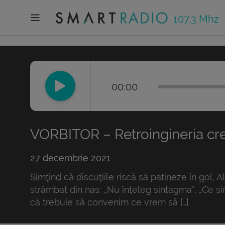
107.3 Mhz
00:00
VORBITOR – Retroingineria cre
27 decembrie 2021
Simţind că discuţiile riscă să patineze în gol, 
strâmbat din nas: „Nu înţeleg sintagma”. „Ce s
că trebuie să convenim ce vrem să […]