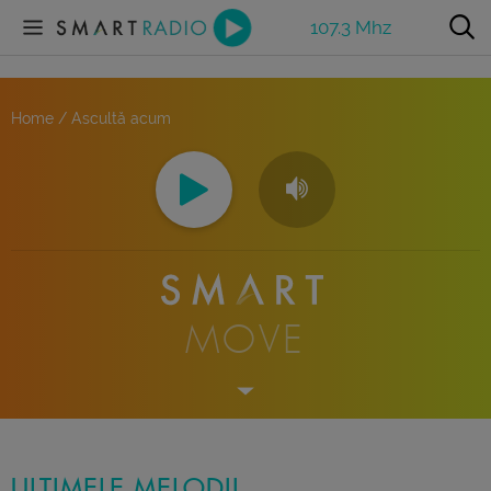
107.3 Mhz
Home / Ascultă acum
MOVE
ULTIMELE MELODII