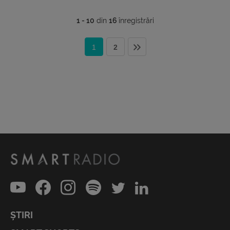
1 - 10
din
16
înregistrări
1
2
ȘTIRI