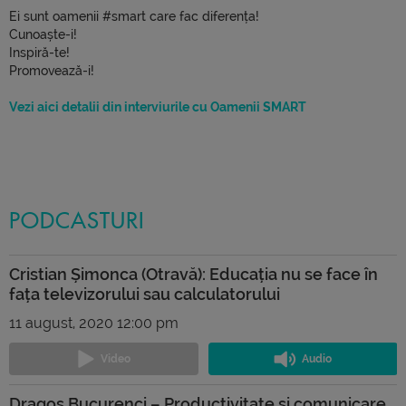
Ei sunt oamenii #smart care fac diferența!
Cunoaște-i!
Inspiră-te!
Promovează-i!
Vezi aici detalii din interviurile cu Oamenii SMART
PODCASTURI
Cristian Șimonca (Otravă): Educația nu se face în
fața televizorului sau calculatorului
11 august, 2020 12:00 pm
Dragoș Bucurenci – Productivitate și comunicare