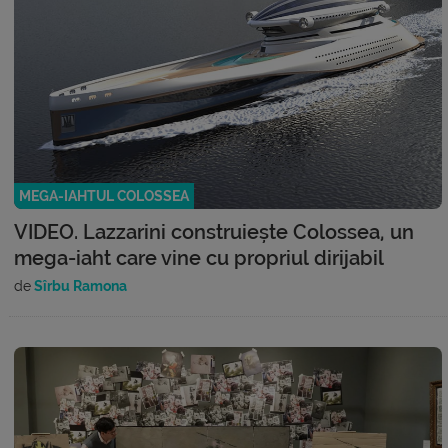
MEGA-IAHTUL COLOSSEA
VIDEO. Lazzarini construiește Colossea, un
mega-iaht care vine cu propriul dirijabil
de
Sîrbu Ramona