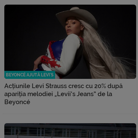
BEYONCÉ AJUTĂ LEVI'S
Acțiunile Levi Strauss cresc cu 20% după
apariția melodiei „Levii’s Jeans” de la
Beyoncé