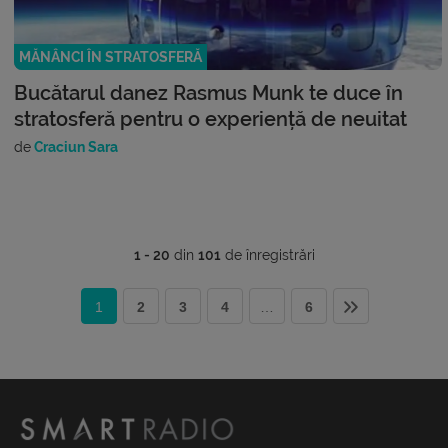
MĂNÂNCI ÎN STRATOSFERĂ
Bucătarul danez Rasmus Munk te duce în
stratosferă pentru o experiență de neuitat
de
Craciun Sara
1 - 20
din
101
de înregistrări
1
2
3
4
…
6