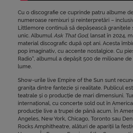
Cu o discografie ce cuprinde patru albume de s
numeroase remixuri și reinterpretări – inclus
Littlemore continuă să depășească granițele su
unic. Albumul
Ask That God
, lansat în 2024, 
material discografic după opt ani. Acesta îmbi
pop imaginativ, cu accente nostalgice. Cu p
Radio”, albumul a depășit 500 de milioane de s
lume.
Show-urile live Empire of the Sun sunt recun
granița dintre fantezie și realitate. Publicul 
teatrale și o producție de mari dimensiuni. T
internațional, cu concerte sold out în Americ
producție live a trupei de până acum. În Ame
Angeles, New York, Chicago, Toronto sau Denv
Rocks Amphitheatre, alături de apariții la fest