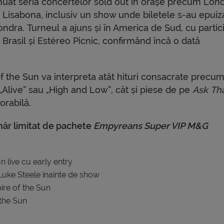
nuat seria concertelor sold out în orașe precum Lond
 Lisabona, inclusiv un show unde biletele s-au epuiza
ndra. Turneul a ajuns și în America de Sud, cu partici
Brasil și Estéreo Picnic, confirmând încă o dată
of the Sun va interpreta atât hituri consacrate precu
Alive” sau „High and Low”, cât și piese de pe
Ask Th
orabilă.
măr limitat de pachete
Empyreans Super VIP M&G
 live cu early entry
 Luke Steele înainte de show
ire of the Sun
the Sun