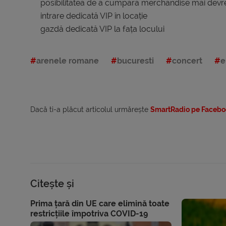
posibilitatea de a cumpăra merchandise mai dev
intrare dedicată VIP în locație
gazdă dedicată VIP la fața locului
arenele romane
bucuresti
concert
e
Dacă ti-a plăcut articolul urmărește
SmartRadio pe Facebo
Citește și
Prima țară din UE care elimină toate
restricțiile împotriva COVID-19