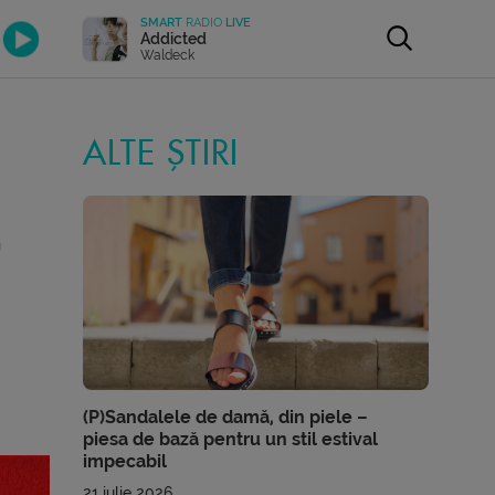
SMART
RADIO
LIVE
Addicted
Waldeck
ALTE ȘTIRI
a
(P)Sandalele de damă, din piele –
piesa de bază pentru un stil estival
impecabil
21 iulie 2026