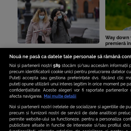
Way down w
premieră î
Nouă ne pasă ca datele tale personale să rămână conf
Noi și partenerii noștri
589
stocăm și/sau accesăm informații pe
precum identificatorii cookie unici pentru prelucrarea datelor c
Puteți accepta sau gestiona preferințele dvs. făcând clic ma
puteți opune utilizării unui interes legitim în orice moment pe p
confidențialitate. Aceste alegeri vor fi raportate partenerilor
afecta navigarea.
Mai multe detalii
Noi si partenerii nostri (retelele de socializare si agentiile de p
precum si furnizorii nostri de servicii de date analitice) prel
permite website-ului sa functioneze, pentru a personaliza conti
publicitare afisate in functie de interesele si/sau profilul dvs
ȘTIRI
SMART SHORTS
LIVE FEVER
BRUN