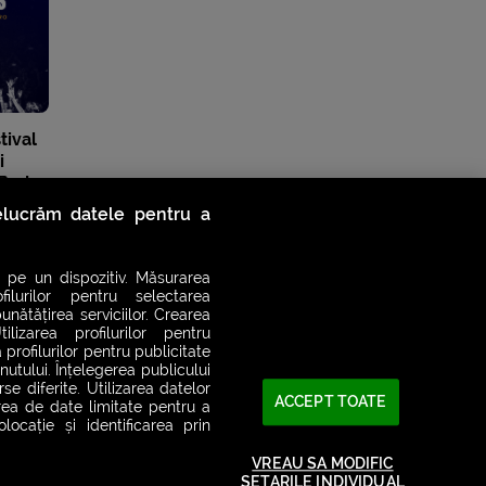
tival
i
 Bad
mați
relucrăm datele pentru a
 pe un dispozitiv. Măsurarea
filurilor pentru selectarea
unătățirea serviciilor. Crearea
ilizarea profilurilor pentru
 profilurilor pentru publicitate
utului. Înțelegerea publicului
se diferite. Utilizarea datelor
ACCEPT TOATE
area de date limitate pentru a
ocație și identificarea prin
VREAU SA MODIFIC
SETARILE INDIVIDUAL