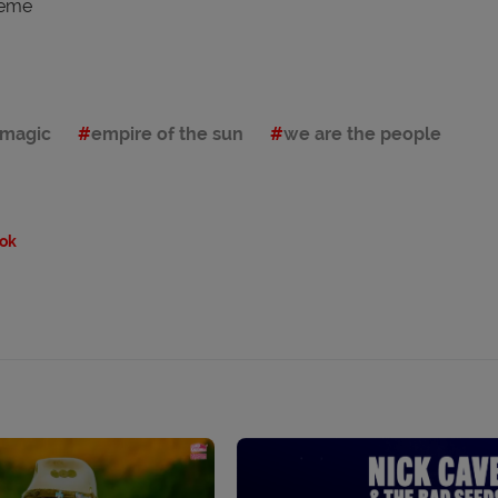
reme
magic
empire of the sun
we are the people
ok