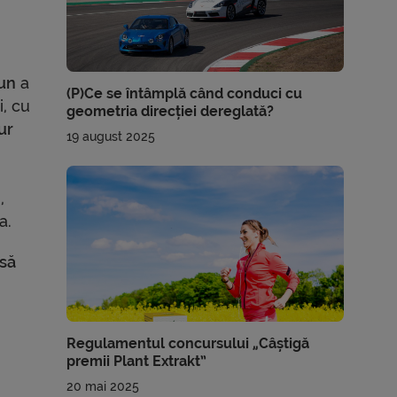
Sun
a
(P)Ce se întâmplă când conduci cu
i, cu
geometria direcției dereglată?
ur
19 august 2025
,
a.
 să
Regulamentul concursului „Câștigă
premii Plant Extrakt”
20 mai 2025