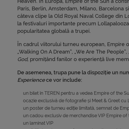
Heaven. În Europa, Empire of the Sun a conti
Paris, Berlin, Amsterdam, Milano, Barcelona și
câteva clipe la Old Royal Naval College din Lo
la festivaluri importante precum Lollapalooza 
popularitatea globală a trupei.
În cadrul viitorului turneu european, Empire 
„Walking On A Dream”, „We Are The People”, „
God
, promițând fanilor o experiență live mem
De asemenea, trupa pune la dispoziție un nu
Experience
ce vor include:
un bilet în TEREN pentru a vedea Empire of the Sun
ocazie exclusivă de fotografie și Meet & Greet cu
un poster de turneu ediție limitată, semnat de Emp
un cadou exclusiv de merchandise VIP Empire of 
un laminat VIP