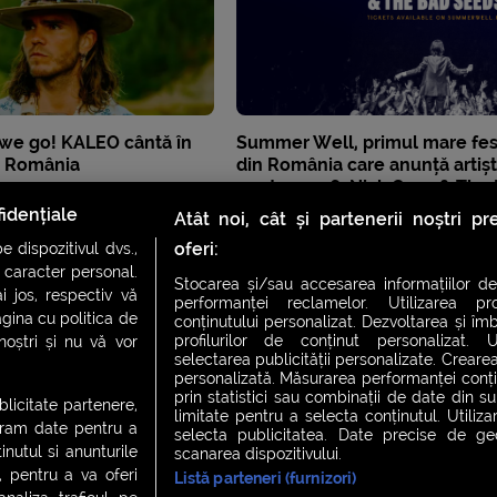
e go! KALEO cântă în
Summer Well, primul mare fes
n România
din România care anunță artișt
pentru 2026: Nick Cave & The
Seeds, primii headlineri confir
idențiale
Atât noi, cât și partenerii noștri p
oferi:
 dispozitivul dvs.,
u caracter personal.
Stocarea și/sau accesarea informațiilor de
i jos, respectiv vă
performanței reclamelor. Utilizarea pro
agina cu politica de
conținutului personalizat. Dezvoltarea și îmb
profilurilor de conținut personalizat. Ut
 noștri și nu vă vor
selectarea publicității personalizate. Crearea
personalizată. Măsurarea performanței conțin
prin statistici sau combinații de date din sur
ublicitate partenere,
limitate pentru a selecta conținutul. Utiliz
ucram date pentru a
selecta publicitatea. Date precise de geol
nutul si anunturile
scanarea dispozitivului.
., pentru a va oferi
Listă parteneri (furnizori)
CH FEVER
NIGHT FEVER
LIVE FEVER CONCERT