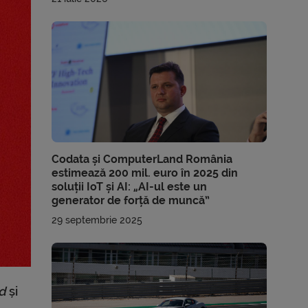
Codata și ComputerLand România
estimează 200 mil. euro în 2025 din
soluții IoT și AI: „AI-ul este un
generator de forță de muncă”
29 septembrie 2025
od
și