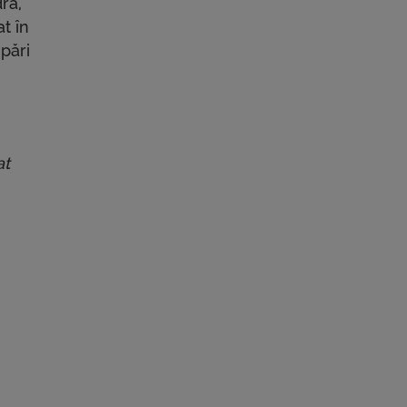
ra,
t în
pări
m
at