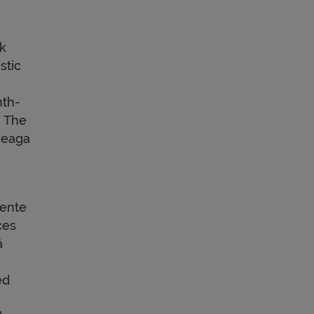
ck
stic
nth-
n The
treaga
mente
ces
ă
ed