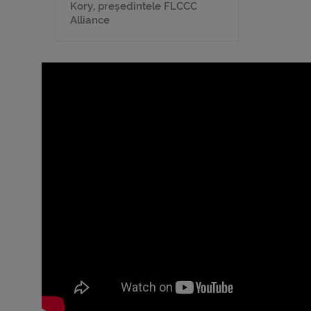
Kory, președintele FLCCC
Alliance