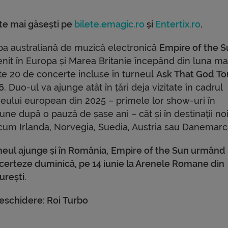
ete mai găsești pe
bilete.emagic.ro
și
Entertix.ro
.
pa australiană de muzică electronică
Empire of the 
enit în Europa și Marea Britanie începând din luna ma
te 20 de concerte incluse în turneul
Ask That God To
6
. Duo-ul va ajunge atât în țări deja vizitate în cadrul
neului european din 2025 – primele lor show-uri în
une după o pauză de șase ani – cât și în destinații noi
cum Irlanda, Norvegia, Suedia, Austria sau Danemarc
neul ajunge și în România,
Empire of the Sun urmând
certeze duminică, pe 14 iunie la Arenele Romane din
urești
.
deschidere: Roi Turbo