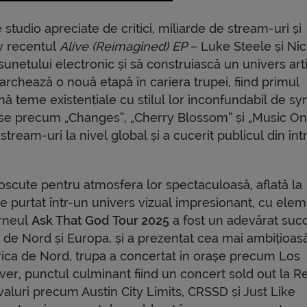
tudio apreciate de critici, miliarde de stream-uri și
iv recentul
Alive (Reimagined) EP
– Luke Steele și Ni
netului electronic și să construiască un univers arti
marchează o nouă etapă în cariera trupei, fiind primul
nă teme existențiale cu stilul lor inconfundabil de sy
iese precum „Changes”, „Cherry Blossom” și „Music O
tream-uri la nivel global și a cucerit publicul din în
oscute pentru atmosfera lor spectaculoasă, aflată la
este purtat într-un univers vizual impresionant, cu ele
urneul
Ask That God Tour 2025
a fost un adevărat suc
a de Nord și Europa, și a prezentat cea mai ambițioas
rica de Nord, trupa a concertat în orașe precum Los
er, punctul culminant fiind un concert sold out la R
ivaluri precum Austin City Limits, CRSSD și Just Like