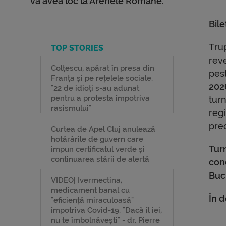
va avea loc la Arenele Romane.
Bil
Tru
TOP STORIES
rev
Colțescu, apărat în presa din
pes
Franța și pe rețelele sociale.
202
"22 de idioți s-au adunat
pentru a protesta împotriva
tur
rasismului"
regi
pre
Curtea de Apel Cluj anulează
hotărârile de guvern care
Tur
impun certificatul verde și
continuarea stării de alertă
con
Buc
VIDEO| Ivermectina,
medicament banal cu
În 
"eficiență miraculoasă"
împotriva Covid-19. "Dacă îl iei,
nu te îmbolnăvești" - dr. Pierre