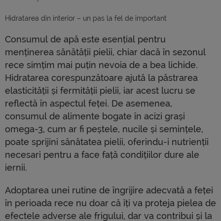
Hidratarea din interior – un pas la fel de important
Consumul de apă este esențial pentru
menținerea sănătății pielii, chiar dacă în sezonul
rece simțim mai puțin nevoia de a bea lichide.
Hidratarea corespunzătoare ajută la păstrarea
elasticității și fermității pielii, iar acest lucru se
reflectă în aspectul feței. De asemenea,
consumul de alimente bogate în acizi grași
omega-3, cum ar fi peștele, nucile și semințele,
poate sprijini sănătatea pielii, oferindu-i nutrienții
necesari pentru a face față condițiilor dure ale
iernii.
Adoptarea unei rutine de îngrijire adecvată a feței
în perioada rece nu doar că îți va proteja pielea de
efectele adverse ale frigului, dar va contribui și la