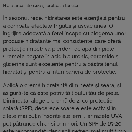
Hidratarea intensivă și protecția tenului
În sezonul rece, hidratarea este esențială pentru
a combate efectele frigului și uscăciunea. O
îngrijire adecvată a feței începe cu alegerea unor
produse hidratante mai consistente, care oferă
protecție împotriva pierderii de apă din piele.
Cremele bogate în acid hialuronic, ceramide și
glicerina sunt excelente pentru a păstra tenul
hidratat și pentru a întări bariera de protecție.
Aplică o cremă hidratantă dimineața și seara, și
asigură-te că este potrivită tipului tău de piele.
Dimineața, alege o cremă de zi cu protecție
solară (SPF), deoarece soarele este activ și în
zilele mai puțin însorite ale iernii, iar razele UVA
pot pătrunde chiar și prin nori. Un SPF de 15-20
este recomandat, dar dacă petreci mai mult timp