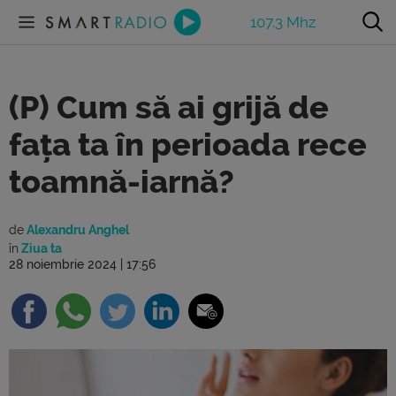
107.3 Mhz
(P) Cum să ai grijă de
fața ta în perioada rece
toamnă-iarnă?
de
Alexandru Anghel
în
Ziua ta
28 noiembrie 2024 | 17:56