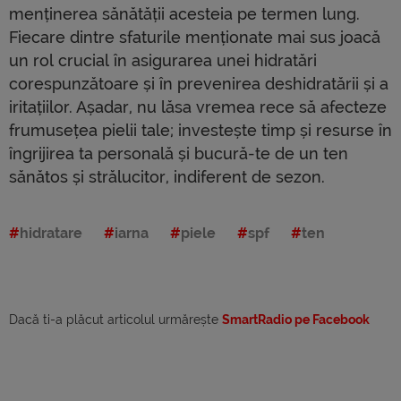
menținerea sănătății acesteia pe termen lung.
Fiecare dintre sfaturile menționate mai sus joacă
un rol crucial în asigurarea unei hidratări
corespunzătoare și în prevenirea deshidratării și a
iritațiilor. Așadar, nu lăsa vremea rece să afecteze
frumusețea pielii tale; investește timp și resurse în
îngrijirea ta personală și bucură-te de un ten
sănătos și strălucitor, indiferent de sezon.
hidratare
iarna
piele
spf
ten
Dacă ti-a plăcut articolul urmărește
SmartRadio pe Facebook