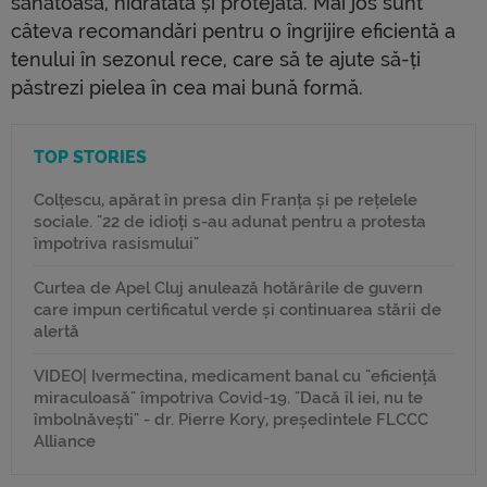
sănătoasă, hidratată și protejată. Mai jos sunt
câteva recomandări pentru o îngrijire eficientă a
tenului în sezonul rece, care să te ajute să-ți
păstrezi pielea în cea mai bună formă.
TOP STORIES
Colțescu, apărat în presa din Franța și pe rețelele
sociale. "22 de idioți s-au adunat pentru a protesta
împotriva rasismului"
Curtea de Apel Cluj anulează hotărârile de guvern
care impun certificatul verde și continuarea stării de
alertă
VIDEO| Ivermectina, medicament banal cu "eficiență
miraculoasă" împotriva Covid-19. "Dacă îl iei, nu te
îmbolnăvești" - dr. Pierre Kory, președintele FLCCC
Alliance