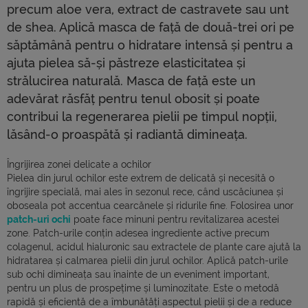
precum aloe vera, extract de castravete sau unt
de shea. Aplică masca de față de două-trei ori pe
săptămână pentru o hidratare intensă și pentru a
ajuta pielea să-și păstreze elasticitatea și
strălucirea naturală. Masca de față este un
adevărat răsfăț pentru tenul obosit și poate
contribui la regenerarea pielii pe timpul nopții,
lăsând-o proaspătă și radiantă dimineața.
Îngrijirea zonei delicate a ochilor
Pielea din jurul ochilor este extrem de delicată și necesită o
îngrijire specială, mai ales în sezonul rece, când uscăciunea și
oboseala pot accentua cearcănele și ridurile fine. Folosirea unor
patch-uri ochi
poate face minuni pentru revitalizarea acestei
zone. Patch-urile conțin adesea ingrediente active precum
colagenul, acidul hialuronic sau extractele de plante care ajută la
hidratarea și calmarea pielii din jurul ochilor. Aplică patch-urile
sub ochi dimineața sau înainte de un eveniment important,
pentru un plus de prospețime și luminozitate. Este o metodă
rapidă și eficientă de a îmbunătăți aspectul pielii și de a reduce