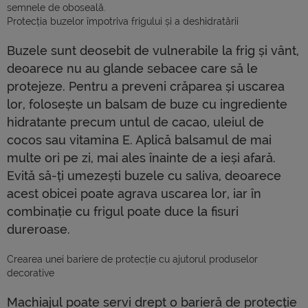
semnele de oboseală.
Protecția buzelor împotriva frigului și a deshidratării
Buzele sunt deosebit de vulnerabile la frig și vânt,
deoarece nu au glande sebacee care să le
protejeze. Pentru a preveni crăparea și uscarea
lor, folosește un balsam de buze cu ingrediente
hidratante precum untul de cacao, uleiul de
cocos sau vitamina E. Aplică balsamul de mai
multe ori pe zi, mai ales înainte de a ieși afară.
Evită să-ți umezești buzele cu saliva, deoarece
acest obicei poate agrava uscarea lor, iar în
combinație cu frigul poate duce la fisuri
dureroase.
Crearea unei bariere de protecție cu ajutorul produselor
decorative
Machiajul poate servi drept o barieră de protecție