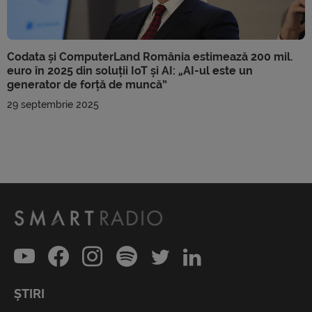
Codata și ComputerLand România estimează 200 mil.
euro în 2025 din soluții IoT și AI: „AI-ul este un
generator de forță de muncă”
29 septembrie 2025
ȘTIRI