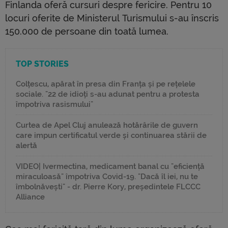
Finlanda oferă cursuri despre fericire. Pentru 10
locuri oferite de Ministerul Turismului s-au înscris
150.000 de persoane din toată lumea.
TOP STORIES
Colțescu, apărat în presa din Franța și pe rețelele
sociale. "22 de idioți s-au adunat pentru a protesta
împotriva rasismului"
Curtea de Apel Cluj anulează hotărârile de guvern
care impun certificatul verde și continuarea stării de
alertă
VIDEO| Ivermectina, medicament banal cu "eficiență
miraculoasă" împotriva Covid-19. "Dacă îl iei, nu te
îmbolnăvești" - dr. Pierre Kory, președintele FLCCC
Alliance