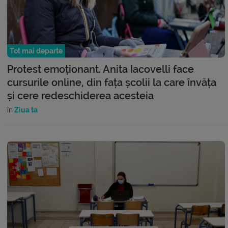
Tot mai departe
Protest emoționant. Anita Iacovelli face
cursurile online, din fața școlii la care învăța
și cere redeschiderea acesteia
în
Ziua ta