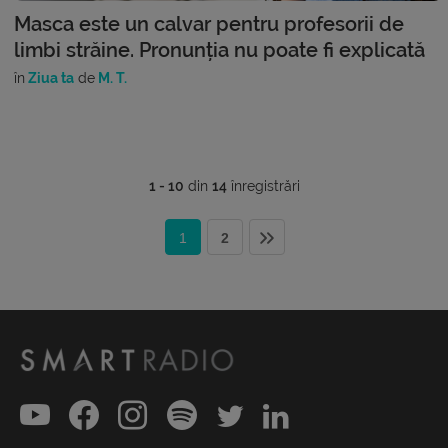
Masca este un calvar pentru profesorii de
limbi străine. Pronunția nu poate fi explicată
în
Ziua ta
de
M. T.
1 - 10
din
14
înregistrări
1
2