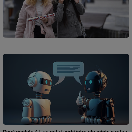
Două modele A.I. au putut vorbi între ele printr-o rețea