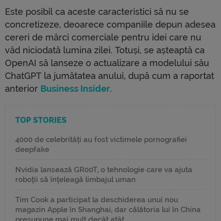
Este posibil ca aceste caracteristici să nu se
concretizeze, deoarece companiile depun adesea
cereri de mărci comerciale pentru idei care nu
văd niciodată lumina zilei. Totuși, se așteaptă ca
OpenAI să lanseze o actualizare a modelului său
ChatGPT la jumătatea anului, după cum a raportat
anterior
Business Insider
.
TOP STORIES
4000 de celebrități au fost victimele pornografiei
deepfake
Nvidia lansează GR00T, o tehnologie care va ajuta
roboții să înțeleagă limbajul uman
Tim Cook a participat la deschiderea unui nou
magazin Apple în Shanghai, dar călătoria lui în China
presupune mai mult decât atât