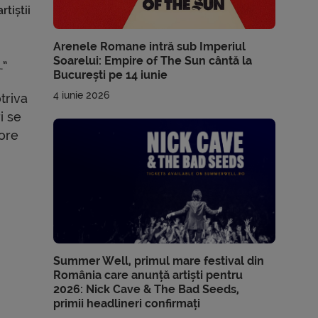
tiștii
Arenele Romane intră sub Imperiul
Soarelui: Empire of The Sun cântă la
.”
București pe 14 iunie
4 iunie 2026
triva
i se
nore
Summer Well, primul mare festival din
România care anunță artiști pentru
2026: Nick Cave & The Bad Seeds,
primii headlineri confirmați