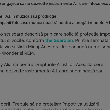
angajeze să nu dezvolte instrumente A.I. care înlocuiesc ar
rii A.I. în muzică sau producție.
mpanii folosesc munca noastră pentru a pregăti modele A.l
scrisoare deschisă prin care solicită protecție împo
ectul și vocile, conform
the Guardian
. Printre semnatar
Balvin și Nicki Minaj. Acestora, li se adaugă nume so
e Wonder și REM.
Alianța pentru Drepturile Artistilor. Aceasta cere
nu dezvolte instrumente A.I. care subminează sau
oprit. Trebuie să ne protejăm împotriva utilizării