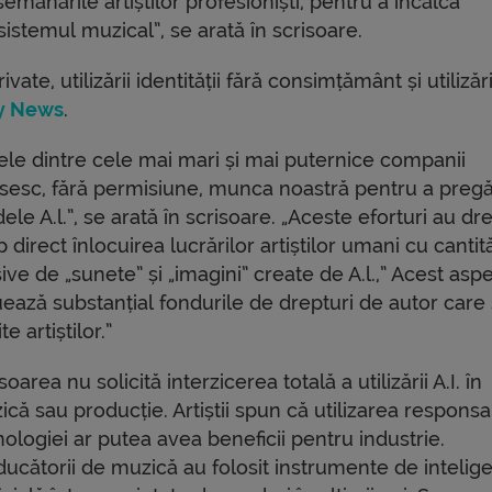
asemănările artiștilor profesioniști, pentru a încălca
sistemul muzical”, se arată în scrisoare.
ivate, utilizării identității fără consimțământ și utilizări
y News
.
ele dintre cele mai mari și mai puternice companii
osesc, fără permisiune, munca noastră pentru a pregă
le A.l.”, se arată în scrisoare. „Aceste eforturi au dr
 direct înlocuirea lucrărilor artiștilor umani cu cantită
ve de „sunete” și „imagini” create de A.l.,” Acest asp
uează substanțial fondurile de drepturi de autor care
ite artiștilor.”
soarea nu solicită interzicerea totală a utilizării A.I. în
că sau producție. Artiștii spun că utilizarea responsa
ologiei ar putea avea beneficii pentru industrie.
ducătorii de muzică au folosit instrumente de intelig