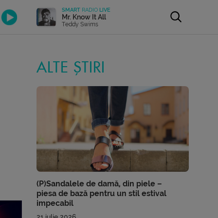
SMART
RADIO
LIVE
Mr. Know It All
Teddy Swims
ALTE ȘTIRI
(P)Sandalele de damă, din piele –
piesa de bază pentru un stil estival
impecabil
21 iulie 2026