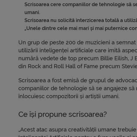
Scrisoarea cere companiilor de tehnologie să se 
umani.
Scrisoarea nu solicită interzicerea totală a utiliză
„Unele dintre cele mai mari și mai puternice co
Un grup de peste 200 de muzicieni a semnat o 
utilizării inteligenței artificiale care imită asp
numără vedete de top precum Billie Eilish, J 
din Rock and Roll Hall of Fame precum Stevi
Scrisoarea a fost emisă de grupul de advocacy 
companiilor de tehnologie să se angajeze să 
înlocuiesc compozitorii și artiștii umani.
Ce își propune scrisoarea?
„Acest atac asupra creativității umane trebuie 