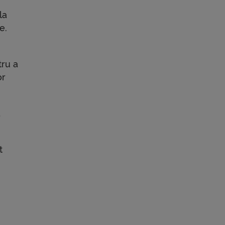
la
e.
tru a
or
a
t