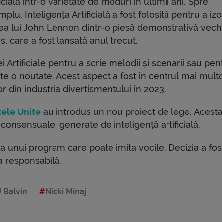
ficială într-o varietate de moduri în ultimii ani. Spre
plu, Inteligența Artificială a fost folosită pentru a izo
ea lui John Lennon dintr-o piesă demonstrativă vech
s, care a fost lansată anul trecut.
i Artificiale pentru a scrie melodii și scenarii sau pen
ste o noutate. Acest aspect a fost în centrul mai mult
r din industria divertismentului în 2023.
tele Unite
au introdus un nou proiect de lege. Acest
consensuale, generate de inteligență artificială.
ea unui program care poate imita vocile. Decizia a fos
ea responsabilă.
J Balvin
Nicki Minaj