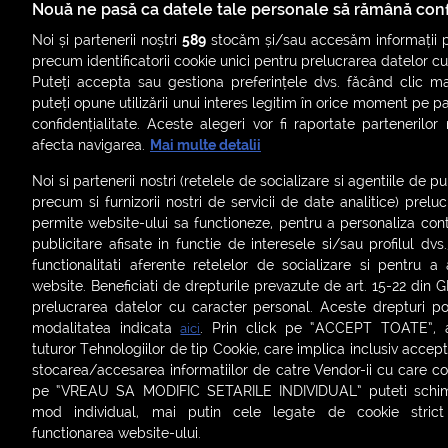
generator 
Nouă ne pasă ca datele tale personale să rămână conf
Noi și partenerii noștri
589
stocăm și/sau accesăm informații pe
precum identificatorii cookie unici pentru prelucrarea datelor c
Puteți accepta sau gestiona preferințele dvs. făcând clic ma
puteți opune utilizării unui interes legitim în orice moment pe p
confidențialitate. Aceste alegeri vor fi raportate partenerilor
afecta navigarea.
Mai multe detalii
Noi si partenerii nostri (retelele de socializare si agentiile de p
precum si furnizorii nostri de servicii de date analitice) prel
permite website-ului sa functioneze, pentru a personaliza conti
publicitare afisate in functie de interesele si/sau profilul dvs
ȘTIRI
SMART SHORTS
LIVE FEVER
BRUN
functionalitati aferente retelelor de socializare si pentru a 
website. Beneficiati de drepturile prevazute de art. 15-22 din 
ASCULTĂ ACUM RADIOURILE SMART
prelucrarea datelor cu caracter personal. Aceste drepturi pot
modalitatea indicata
. Prin click pe “ACCEPT TOATE”, ac
aici
Termeni și condiții
|
Politica de confidențialitate
|
Politica de
tuturor Tehnologiilor de tip Cookie, care implica inclusiv acceptu
Contact:
office@smartradio.ro
stocarea/accesarea informatiilor de catre Vendor-ii cu care co
pe “VREAU SA MODIFIC SETARILE INDIVIDUAL” puteti schimb
mod individual, mai putin cele legate de cookie stric
functionarea website-ului.