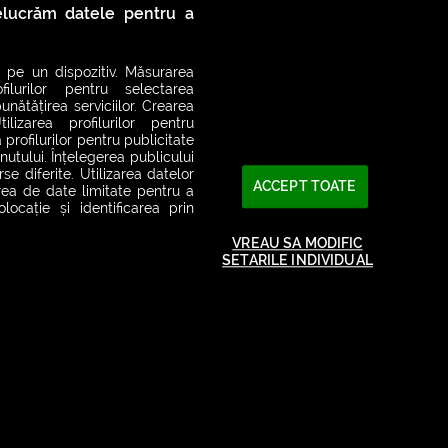
relucrăm datele pentru a
 pe un dispozitiv. Măsurarea
filurilor pentru selectarea
unătățirea serviciilor. Crearea
ilizarea profilurilor pentru
 profilurilor pentru publicitate
utului. Înțelegerea publicului
se diferite. Utilizarea datelor
ACCEPT TOATE
area de date limitate pentru a
ocație și identificarea prin
VREAU SA MODIFIC
SETARILE INDIVIDUAL
2026© SMART RADIO. Toate drepturile rezervate