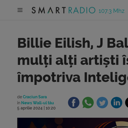
107.3 Mhz
Billie Eilish, J Ba
mulți alți artiști
împotriva Intelig
de
Craciun Sara
în
News Wall-ul tău
5 aprilie 2024 | 10:20