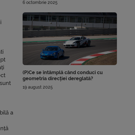
6 octombrie 2025
i
ti
ept
ți
(P)Ce se întâmplă când conduci cu
ect
geometria direcției dereglată?
 sunt
19 august 2025
bilă a
ență