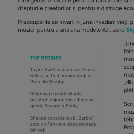
Inteligenței Artificiale pentru a fura vocile și 
drepturile creatorilor și pentru a distruge eco
Preocupările se învârt în jurul invadării vieții pr
muzicii pentru a antrena modele A.I., scrie
Sk
„Un
fol
TOP STORIES
mode
scop
Taylor Swift și iubitul ei, Travis
masi
Kelce, au fost nominalizați la
Premiile Webby
„dil
plăt
Rihanna își arată silueta
purtând lenjerie din ultima sa
Scri
gamă, Savage X Fenty
muzi
Shakira consideră că „Barbie”
tehn
este un film care descurajează
Pro
bărbații