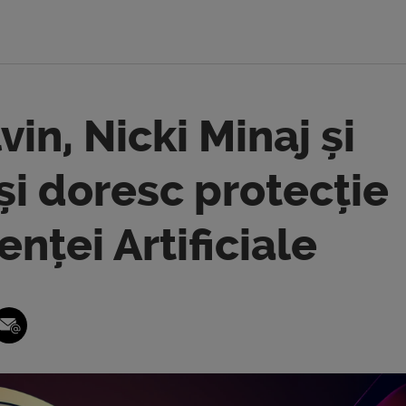
lvin, Nicki Minaj și
 își doresc protecție
enței Artificiale