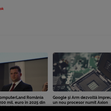
ok
 ComputerLand România
Google și Arm dezvoltă împre
00 mil. euro în 2025 din
un nou procesor numit Axion
și AI: „AI-ul este un