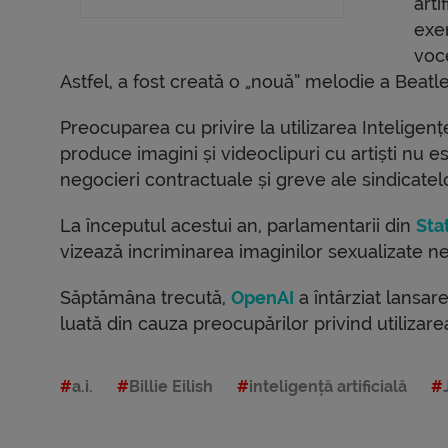
arti
exem
voc
Astfel, a fost creată o „nouă” melodie a Beatle
Preocuparea cu privire la utilizarea Inteligențe
produce imagini și videoclipuri cu artiști nu e
negocieri contractuale și greve ale sindicatelo
La începutul acestui an, parlamentarii din
Sta
vizează incriminarea imaginilor sexualizate ne
Săptămâna trecută,
OpenAI
a întârziat lansar
luată din cauza preocupărilor privind utilizar
a.i.
Billie Eilish
inteligență artificială