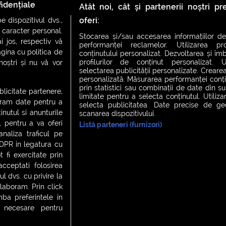
de forță de muncă”
idențiale
Atât noi, cât și partenerii noștri p
oferi:
 dispozitivul dvs.,
u caracter personal.
Stocarea și/sau accesarea informațiilor de
i jos, respectiv vă
performanței reclamelor. Utilizarea pro
agina cu politica de
conținutului personalizat. Dezvoltarea și îmb
profilurilor de conținut personalizat. Ut
 noștri și nu vă vor
selectarea publicității personalizate. Crearea
personalizată. Măsurarea performanței conțin
prin statistici sau combinații de date din sur
ublicitate partenere,
limitate pentru a selecta conținutul. Utiliz
ucram date pentru a
selecta publicitatea. Date precise de geol
nutul si anunturile
scanarea dispozitivului.
., pentru a va oferi
Listă parteneri (furnizori)
CH FEVER
NIGHT FEVER
LIVE FEVER CONCERT
analiza traficul pe
GDPR in legatura cu
 fi exercitate prin
ceptati folosirea
 cookies
|
Contact
l dvs. cu privire la
laboram. Prin click
a preferintele in
t necesare pentru