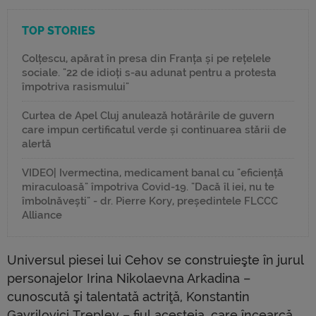
TOP STORIES
Colțescu, apărat în presa din Franța și pe rețelele
sociale. "22 de idioți s-au adunat pentru a protesta
împotriva rasismului"
Curtea de Apel Cluj anulează hotărârile de guvern
care impun certificatul verde și continuarea stării de
alertă
VIDEO| Ivermectina, medicament banal cu "eficiență
miraculoasă" împotriva Covid-19. "Dacă îl iei, nu te
îmbolnăvești" - dr. Pierre Kory, președintele FLCCC
Alliance
Universul piesei lui Cehov se construieşte în jurul
personajelor Irina Nikolaevna Arkadina –
cunoscută şi talentată actriţă, Konstantin
Gavrilovici Treplev – fiul acesteia, care încearcă