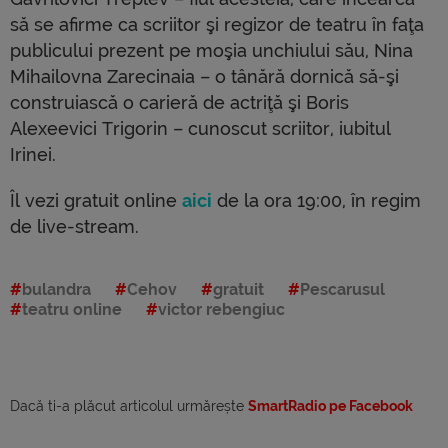
să se afirme ca scriitor şi regizor de teatru în faţa
publicului prezent pe moşia unchiului său, Nina
Mihailovna Zarecinaia – o tânără dornică să-şi
construiască o carieră de actriţă şi Boris
Alexeevici Trigorin – cunoscut scriitor, iubitul
Irinei.
Îl vezi gratuit online
aici
de la ora 19:00, în regim
de live-stream.
bulandra
Cehov
gratuit
Pescarusul
teatru online
victor rebengiuc
Dacă ti-a plăcut articolul urmărește
SmartRadio pe Facebook