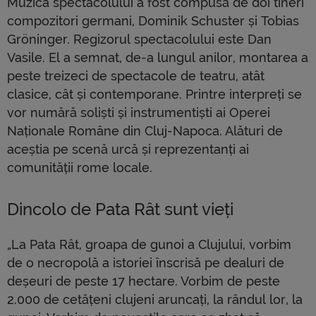
Muzica spectacolului a fost compusă de doi tineri
compozitori germani, Dominik Schuster și Tobias
Gröninger. Regizorul spectacolului este Dan
Vasile. El a semnat, de-a lungul anilor, montarea a
peste treizeci de spectacole de teatru, atât
clasice, cât și contemporane. Printre interpreți se
vor numără soliști și instrumentiști ai Operei
Naționale Române din Cluj-Napoca. Alături de
aceștia pe scenă urcă și reprezentanți ai
comunității rome locale.
Dincolo de Pata Rât sunt vieți
„La Pata Rât, groapa de gunoi a Clujului, vorbim
de o necropolă a istoriei înscrisă pe dealuri de
deșeuri de peste 17 hectare. Vorbim de peste
2.000 de cetățeni clujeni aruncați, la rândul lor, la