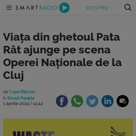
107.3 Mhz
Viața din ghetoul Pata
Rât ajunge pe scena
Operei Naționale de la
Cluj
de
Țupa Răzvan
în
Smart People
1 aprilie 2024 | 14:44