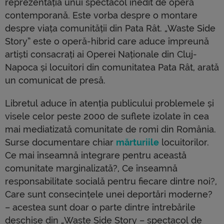
reprezentația unui spectacol inedit de operă
contemporană. Este vorba despre o montare
despre viața comunității din Pata Rât. „Waste Side
Story” este o operă-hibrid care aduce împreună
artiști consacrați ai Operei Naționale din Cluj-
Napoca și locuitori din comunitatea Pata Rât, arată
un comunicat de presă.
Libretul aduce în atenția publicului problemele și
visele celor peste 2000 de suflete izolate în cea
mai mediatizată comunitate de romi din România.
Surse documentare chiar
mărturiile
locuitorilor.
Ce mai înseamnă integrare pentru această
comunitate marginalizată?, Ce înseamnă
responsabilitate socială pentru fiecare dintre noi?,
Care sunt consecințele unei deportări moderne?
– acestea sunt doar o parte dintre întrebările
deschise din „Waste Side Story – spectacol de