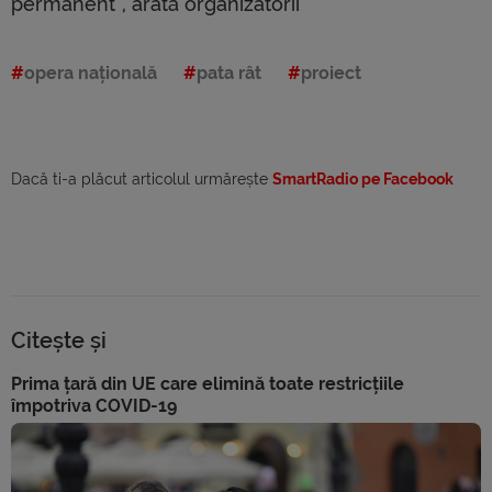
permanent”, arată organizatorii
opera națională
pata rât
proiect
Dacă ti-a plăcut articolul urmărește
SmartRadio pe Facebook
Citește și
Prima țară din UE care elimină toate restricțiile
împotriva COVID-19