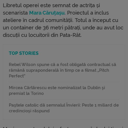
Libretul operei este semnat de actrița și
scenarista
Mara Căruțașu
. Proiectul a inclus
ateliere în cadrul comunității. Totul a început cu
un container de 36 metri pătrați, unde au avut loc
discuții cu locuitorii din Pata-Rât.
TOP STORIES
Rebel Wilson spune că a fost obligată contractual să
rămână supraponderală în timp ce a filmat „Pitch
Perfect”
Mircea Cărtărescu este nominalizat la Dublin și
premiat la Torino
Paștele catolic dă semnalul Învierii: Peste 1 miliard de
credincioși răspund