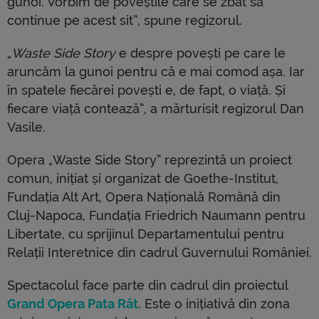
gunoi. Vorbim de poveștile care se zbat să
continue pe acest sit”, spune regizorul.
„
Waste Side Story
e despre povești pe care le
aruncăm la gunoi pentru că e mai comod așa. Iar
în spatele fiecărei povești e, de fapt, o viață. Și
fiecare viață contează”
,
a mărturisit regizorul Dan
Vasile.
Opera „Waste Side Story” reprezintă un proiect
comun, inițiat și organizat de Goethe-Institut,
Fundația Alt Art, Opera Națională Română din
Cluj-Napoca, Fundația Friedrich Naumann pentru
Libertate, cu sprijinul Departamentului pentru
Relații Interetnice din cadrul Guvernului României.
Spectacolul face parte din cadrul din proiectul
Grand Opera Pata Rât
. Este o inițiativă din zona