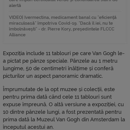
alertă
VIDEO| Ivermectina, medicament banal cu "eficiență
miraculoasă" împotriva Covid-19. "Dacă îl iei, nu te
îmbolnăvești" - dr. Pierre Kory, președintele FLCCC
Alliance
Expoziția include 11 tablouri pe care Van Gogh le-
a pictat pe pânze speciale. Pânzele au 1 metru
lungime, 50 de centimetri înălțime și conferă
picturilor un aspect panoramic dramatic.
Împrumutate de la opt muzee și colecții, este
pentru prima dată când cele 11 tablouri sunt
expuse împreună. O altă versiune a expoziției, cu
10 dintre pânzele lungi, a fost prezentată pentru
prima dată la Muzeul Van Gogh din Amsterdam la
începutul acestui an.