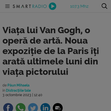
107.3 Mhz
Viața lui Van Gogh, o
operă de artă. Noua
expoziție de la Paris îți
arată ultimele luni din
viața pictorului
de
Păun Mihaela
în
Distracțiile tale
3 octombrie 2023 | 12:40