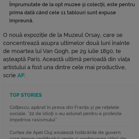
Împrumutate de la opt muzee și colecții, este pentru
prima dată când cele 11 tablouri sunt expuse
împreună.
O nouă expoziție de la Muzeul Orsay, care se
concentrează asupra ultimelor două luni înainte
de moartea lui Van Gogh, pe 29 iulie 1890, te
așteaptă Paris. Această ultimă perioadă din viața
artistului a fost una dintre cele mai productive,
scrie
AP
.
TOP STORIES
Colțescu, apărat în presa din Franța și pe rețelele
sociale. "22 de idioți s-au adunat pentru a protesta
împotriva rasismului"
Curtea de Apel Cluj anulează hotărârile de guvern
care impun certificatul verde și continuarea stării de