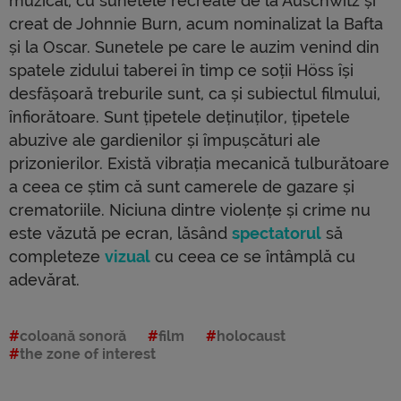
muzical, cu sunetele recreate de la Auschwitz și
creat de Johnnie Burn, acum nominalizat la Bafta
și la Oscar. Sunetele pe care le auzim venind din
spatele zidului taberei în timp ce soții Höss își
desfășoară treburile sunt, ca și subiectul filmului,
înfiorătoare. Sunt țipetele deținuților, țipetele
abuzive ale gardienilor și împușcături ale
prizonierilor. Există vibrația mecanică tulburătoare
a ceea ce știm că sunt camerele de gazare și
crematoriile. Niciuna dintre violențe și crime nu
este văzută pe ecran, lăsând
spectatorul
să
completeze
vizual
cu ceea ce se întâmplă cu
adevărat.
coloană sonoră
film
holocaust
the zone of interest