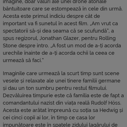
imagine, doar valuri ale unei drone atonale
bântuitoare care se estompează în cele din urmă.
Acesta este primul indiciu despre cât de
important va fi sunetul în acest film. „Am vrut ca
spectatorii să-și dea seama că se scufundă”, a
spus regizorul, Jonathan Glazer, pentru Rolling
Stone despre intro. „A fost un mod de a-ți acorda
urechile înainte de a-ți acorda ochii la ceea ce
urmează să faci.”
Imaginile care urmează la scurt timp sunt scene
vesele și relaxate ale unei tinere familii germane
și dau un ton sumbru pentru restul filmului.
Dezvăluirea timpurie este că familia este de fapt a
comandantului nazist din viața reală Rudolf Höss.
Acesta este arătat împreună cu soția sa Hedwig și
cei cinci copii ai lor, în timp ce casa lor
impunătoare este în spatele zidului lagărului de