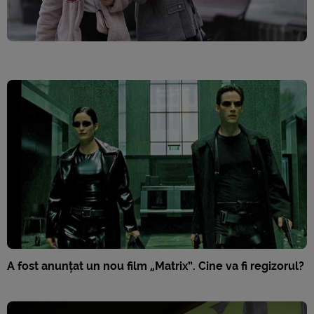
A fost anunțat un nou film „Matrix”. Cine va fi regizorul?