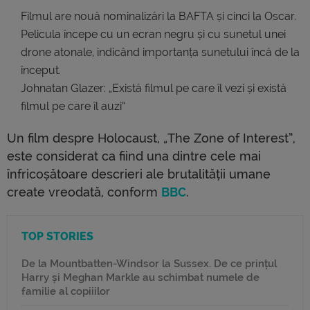
Filmul are nouă nominalizări la BAFTA și cinci la Oscar.
Pelicula începe cu un ecran negru și cu sunetul unei
drone atonale, indicând importanța sunetului încă de la
început.
Johnatan Glazer: „Există filmul pe care îl vezi și există
filmul pe care îl auzi”
Un film despre Holocaust, „The Zone of Interest”,
este considerat ca fiind una dintre cele mai
înfricoșătoare descrieri ale brutalității umane
create vreodată, conform
BBC
.
TOP STORIES
De la Mountbatten-Windsor la Sussex. De ce prințul
Harry și Meghan Markle au schimbat numele de
familie al copiiilor