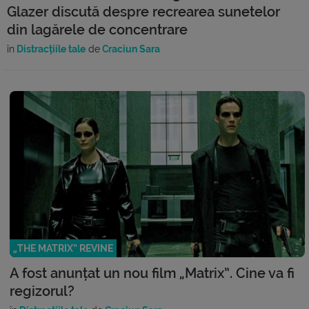
Glazer discută despre recrearea sunetelor
din lagărele de concentrare
în
Distracțiile tale
de
Craciun Sara
„THE MATRIX” REVINE
A fost anunțat un nou film „Matrix”. Cine va fi
regizorul?