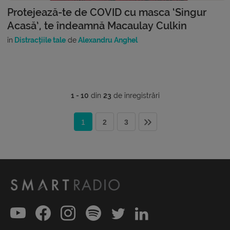
Protejează-te de COVID cu masca ‘Singur
Acasă’, te îndeamnă Macaulay Culkin
în
Distracțiile tale
de
Alexandru Anghel
1 - 10
din
23
de înregistrări
1
2
3