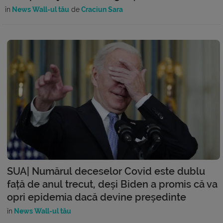
în
News Wall-ul tău
de
Craciun Sara
SUA| Numărul deceselor Covid este dublu
față de anul trecut, deși Biden a promis că va
opri epidemia dacă devine președinte
în
News Wall-ul tău