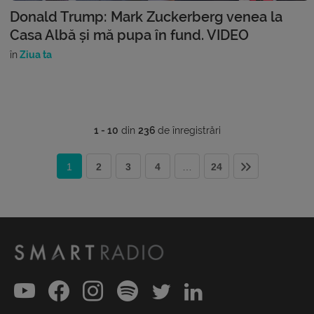
Donald Trump: Mark Zuckerberg venea la
Casa Albă și mă pupa în fund. VIDEO
în
Ziua ta
1 - 10
din
236
de înregistrări
1
2
3
4
…
24