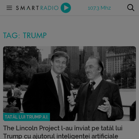
107.3 Mhz
TAG: TRUMP
TATĂL LUI TRUMP A.I.
The Lincoln Project l-au înviat pe tatăl lui
Trump cu ajutorul inteligenței artificiale