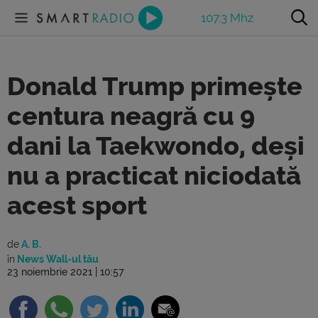
107.3 Mhz
Donald Trump primește
centura neagră cu 9
dani la Taekwondo, deși
nu a practicat niciodată
acest sport
de
A. B.
în
News Wall-ul tău
23 noiembrie 2021 | 10:57