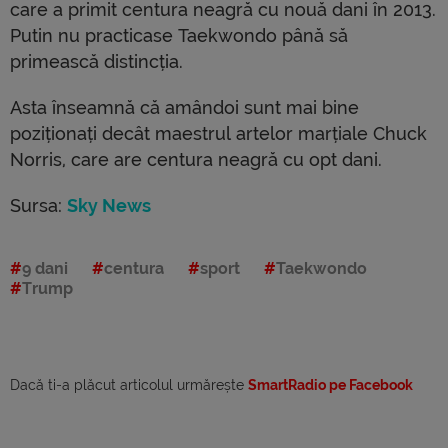
care a primit centura neagră cu nouă dani în 2013.
Putin nu practicase Taekwondo până să
primească distincția.
Asta înseamnă că amândoi sunt mai bine
poziționați decât maestrul artelor marțiale Chuck
Norris, care are centura neagră cu opt dani.
Sursa:
Sky News
9 dani
centura
sport
Taekwondo
Trump
Dacă ti-a plăcut articolul urmărește
SmartRadio pe Facebook