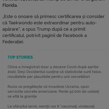
Florida.
„Este o onoare să primesc certificarea și consider
că Taekwondo este extraordinar pentru auto-
apărare”, a spus Trump după ce a primit
certificatul, potrivit paginii de Facebook a
Federației.
TOP STORIES
China a înregistrat doar 4 decese Covid după aprilie
2020. Deși Occidentul susține că statisticile sunt false,
rezultatele par plauzibile pentru unii cercetători
Rusia se pregătește să invadeze Ucraina, spun
serviciile secrete americane. Peste 92.000 de soldați
se află la granițe
La sfârșitul iernii, nemții vor fi "vaccinați, vindecați