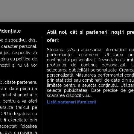
idențiale
Atât noi, cât și partenerii noștri p
oferi:
 dispozitivul dvs.,
u caracter personal.
Stocarea și/sau accesarea informațiilor de
i jos, respectiv vă
performanței reclamelor. Utilizarea pro
agina cu politica de
conținutului personalizat. Dezvoltarea și îmb
profilurilor de conținut personalizat. Ut
 noștri și nu vă vor
CH FEVER
NIGHT FEVER
LIVE FEVER CONCERT
selectarea publicității personalizate. Crearea
personalizată. Măsurarea performanței conțin
prin statistici sau combinații de date din sur
ublicitate partenere,
limitate pentru a selecta conținutul. Utiliz
ucram date pentru a
selecta publicitatea. Date precise de geol
 cookies
|
Contact
nutul si anunturile
scanarea dispozitivului.
., pentru a va oferi
Listă parteneri (furnizori)
analiza traficul pe
GDPR in legatura cu
 fi exercitate prin
ceptati folosirea
l dvs. cu privire la