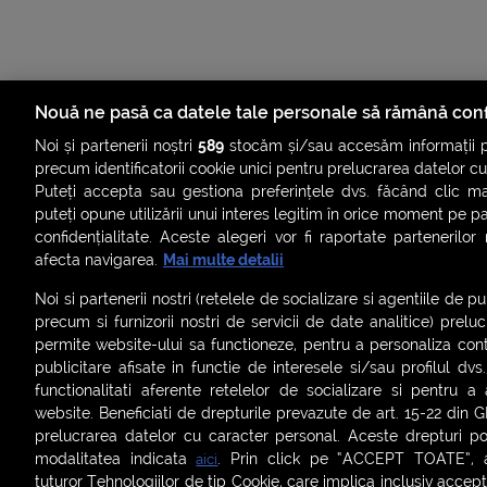
Nouă ne pasă ca datele tale personale să rămână conf
Noi și partenerii noștri
589
stocăm și/sau accesăm informații pe
precum identificatorii cookie unici pentru prelucrarea datelor c
Puteți accepta sau gestiona preferințele dvs. făcând clic ma
puteți opune utilizării unui interes legitim în orice moment pe p
confidențialitate. Aceste alegeri vor fi raportate partenerilor
ȘTIRI
SMART SHORTS
LIVE FEVER
BRUN
afecta navigarea.
Mai multe detalii
ASCULTĂ ACUM RADIOURILE SMART
Noi si partenerii nostri (retelele de socializare si agentiile de p
precum si furnizorii nostri de servicii de date analitice) prel
Termeni și condiții
|
Politica de confidențialitate
|
Politica de
permite website-ului sa functioneze, pentru a personaliza conti
Contact:
office@smartradio.ro
publicitare afisate in functie de interesele si/sau profilul dvs
functionalitati aferente retelelor de socializare si pentru a 
website. Beneficiati de drepturile prevazute de art. 15-22 din 
prelucrarea datelor cu caracter personal. Aceste drepturi pot
modalitatea indicata
. Prin click pe “ACCEPT TOATE”, ac
aici
tuturor Tehnologiilor de tip Cookie, care implica inclusiv acceptu