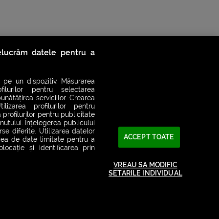
relucrăm datele pentru a
 pe un dispozitiv. Măsurarea
filurilor pentru selectarea
unătățirea serviciilor. Crearea
ilizarea profilurilor pentru
 profilurilor pentru publicitate
utului. Înțelegerea publicului
se diferite. Utilizarea datelor
ACCEPT TOATE
area de date limitate pentru a
ocație și identificarea prin
2026© SMART RADIO. Toate drepturile rezervate
VREAU SA MODIFIC
SETARILE INDIVIDUAL