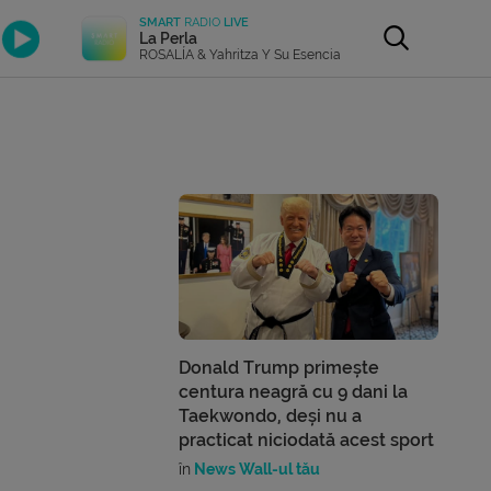
SMART
RADIO
LIVE
La Perla
ROSALÍA & Yahritza Y Su Esencia
Donald Trump primește
centura neagră cu 9 dani la
Taekwondo, deși nu a
practicat niciodată acest sport
în
News Wall-ul tău