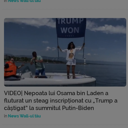
în
News Wall-ul tău
VIDEO| Nepoata lui Osama bin Laden a
fluturat un steag inscripționat cu „Trump a
câștigat” la summitul Putin-Biden
în
News Wall-ul tău