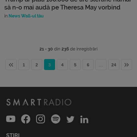
să n-o mai audă pe Theresa May vorbind
în
News Wall-ul tău
21 - 30
din
236
de înregistrări
1
2
3
4
5
6
…
24
ȘTIRI