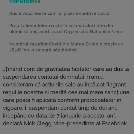
TOP STORIES
Rusia vaccinează câini și pisici împotriva Covid
Prețul alimentelor crește în cel mai alert ritm din
ultimii 10 ani, avertizează Organizația Națiunilor Unite
Numărul cazurilor Covid din Marea Britanie crește cu
76,5% într-o singură săptămână
„Ținând cont de gravitatea faptelor care au dus la
suspendarea contului domnului Trump,
considerăm că acțiunile sale au încălcat flagrant
regulile noastre și merită cea mai mare sancțiune
care poate fi aplicată conform protocoalelor în
vigoare. Îi suspendăm contul timp de doi ani,
începând cu data de 7 ianuarie a acestui an”,
declară Nick Clegg, vice-președinte al Facebook.