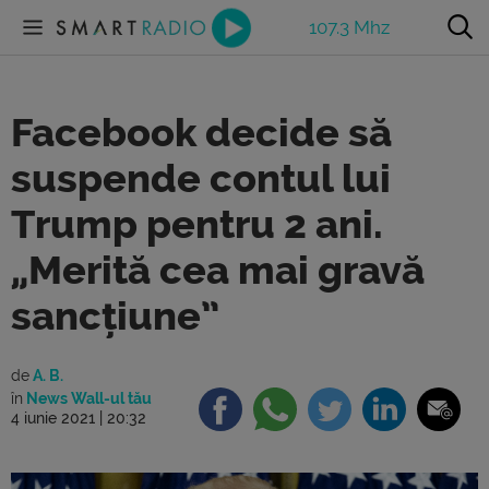
107.3 Mhz
Facebook decide să
suspende contul lui
Trump pentru 2 ani.
„Merită cea mai gravă
sancțiune”
de
A. B.
în
News Wall-ul tău
4 iunie 2021 | 20:32