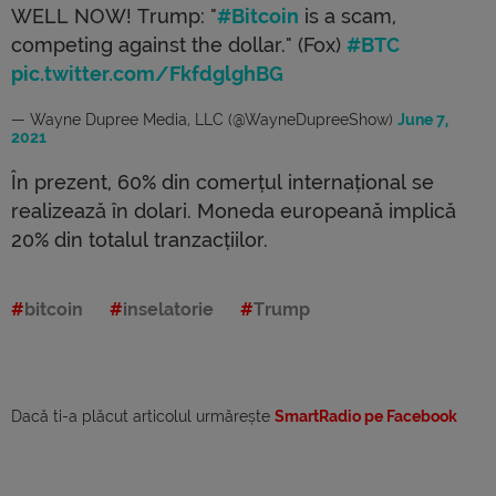
WELL NOW! Trump: "
#Bitcoin
is a scam,
competing against the dollar." (Fox)
#BTC
pic.twitter.com/FkfdglghBG
— Wayne Dupree Media, LLC (@WayneDupreeShow)
June 7,
2021
În prezent, 60% din comerțul internațional se
realizează în dolari. Moneda europeană implică
20% din totalul tranzacțiilor.
bitcoin
inselatorie
Trump
Dacă ti-a plăcut articolul urmărește
SmartRadio pe Facebook