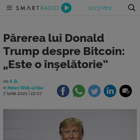
107.3 Mhz
Părerea lui Donald
Trump despre Bitcoin:
„Este o înșelătorie”
de
A. B.
în
News Wall-ul tău
7 iunie 2021 | 22:07