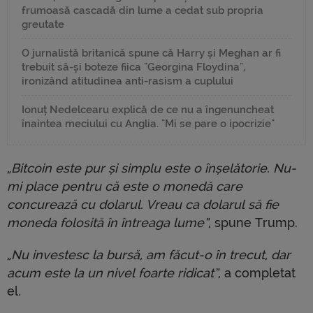
frumoasă cascadă din lume a cedat sub propria
greutate
O jurnalistă britanică spune că Harry și Meghan ar fi
trebuit să-și boteze fiica "Georgina Floydina",
ironizând atitudinea anti-rasism a cuplului
Ionuț Nedelcearu explică de ce nu a îngenuncheat
înaintea meciului cu Anglia. "Mi se pare o ipocrizie"
„Bitcoin este pur și simplu este o înșelătorie. Nu-
mi place pentru că este o monedă care
concurează cu dolarul. Vreau ca dolarul să fie
moneda folosită în întreaga lume”
, spune Trump.
„Nu investesc la bursă, am făcut-o în trecut, dar
acum este la un nivel foarte ridicat”,
a completat
el.