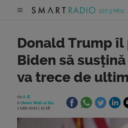
107.3 Mhz
Donald Trump îl
Biden să susțină 
va trece de ultim
de
A. B.
în
News Wall-ul tău
1 iulie 2021 | 12:28