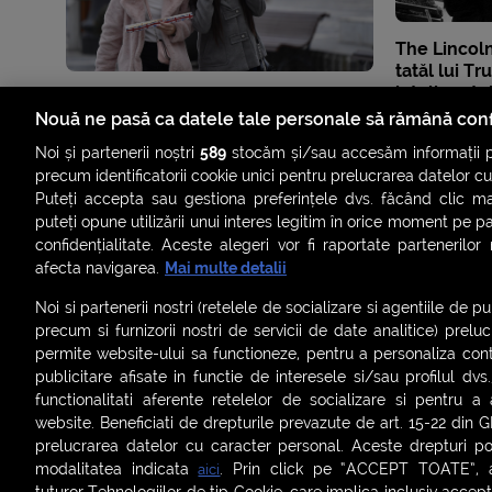
The Lincoln
tatăl lui T
inteligenței
Nouă ne pasă ca datele tale personale să rămână conf
Noi și partenerii noștri
589
stocăm și/sau accesăm informații pe
precum identificatorii cookie unici pentru prelucrarea datelor c
Puteți accepta sau gestiona preferințele dvs. făcând clic ma
puteți opune utilizării unui interes legitim în orice moment pe p
confidențialitate. Aceste alegeri vor fi raportate partenerilor
afecta navigarea.
Mai multe detalii
Noi si partenerii nostri (retelele de socializare si agentiile de p
precum si furnizorii nostri de servicii de date analitice) prel
permite website-ului sa functioneze, pentru a personaliza conti
publicitare afisate in functie de interesele si/sau profilul dvs
ȘTIRI
SMART SHORTS
LIVE FEVER
BRUN
functionalitati aferente retelelor de socializare si pentru a 
website. Beneficiati de drepturile prevazute de art. 15-22 din 
ASCULTĂ ACUM RADIOURILE SMART
prelucrarea datelor cu caracter personal. Aceste drepturi pot
modalitatea indicata
. Prin click pe “ACCEPT TOATE”, ac
aici
Termeni și condiții
|
Politica de confidențialitate
|
Politica de