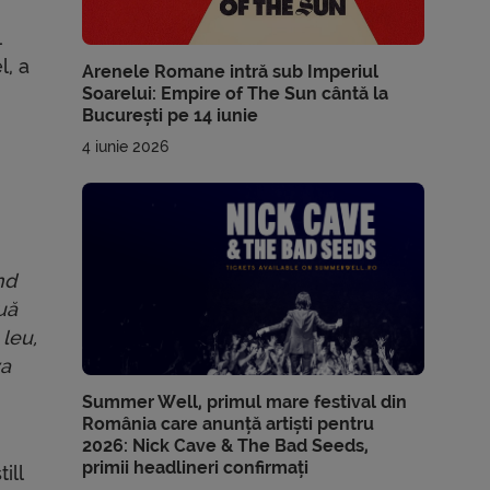
l
l, a
Arenele Romane intră sub Imperiul
Soarelui: Empire of The Sun cântă la
București pe 14 iunie
4 iunie 2026
nd
uă
 leu,
va
Summer Well, primul mare festival din
România care anunță artiști pentru
2026: Nick Cave & The Bad Seeds,
primii headlineri confirmați
ill