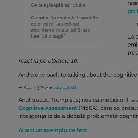
bra
Ce te așteaptă azi, 1 iulie
pic
Quentin Tarantino le transmite
celor care i-au criticat
— Th
abordarea rolului lui Bruce
La 
Lee "să o sugă"
emi
trec
rezolva pe ultimele 10.”
And we’re back to talking about the cognitive
— Acyn (@Acyn)
July 1, 2021
Anul trecut, Trump susținea că medicilor li s-
Cognitive Assessment
(MoCA), care se presup
inteligența ci de a depista problemele cogniti
Ai aici un exemplu de test
.