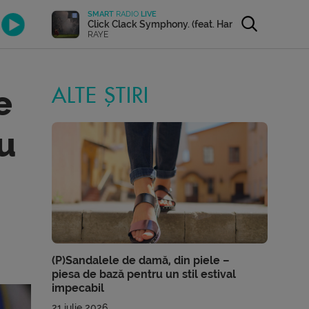
SMART
RADIO
LIVE
Click Clack Symphony. (feat. Hans Zimmer)
RAYE
e
ALTE ȘTIRI
Nu
(P)Sandalele de damă, din piele –
piesa de bază pentru un stil estival
impecabil
21 iulie 2026