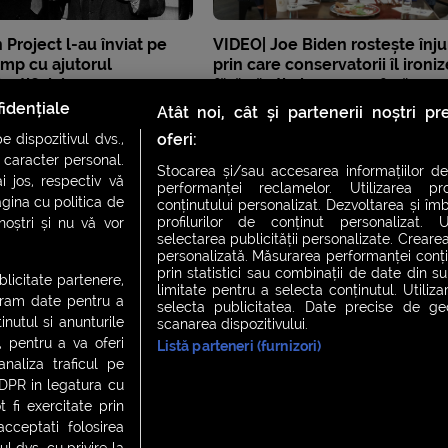
 Project l-au înviat pe
VIDEO| Joe Biden rostește înju
rump cu ajutorul
prin care conservatorii îl ironi
 artificiale
fără să știe la ce se referă exp
„Let’s go Brandon”
idențiale
Atât noi, cât și partenerii noștri p
oferi:
 dispozitivul dvs.,
u caracter personal.
Stocarea și/sau accesarea informațiilor de
i jos, respectiv vă
performanței reclamelor. Utilizarea pro
agina cu politica de
conținutului personalizat. Dezvoltarea și îmb
profilurilor de conținut personalizat. Ut
 noștri și nu vă vor
selectarea publicității personalizate. Crearea
personalizată. Măsurarea performanței conțin
prin statistici sau combinații de date din sur
ublicitate partenere,
limitate pentru a selecta conținutul. Utiliz
ucram date pentru a
selecta publicitatea. Date precise de geol
nutul si anunturile
scanarea dispozitivului.
., pentru a va oferi
Listă parteneri (furnizori)
CH FEVER
NIGHT FEVER
LIVE FEVER CONCERT
analiza traficul pe
GDPR in legatura cu
 fi exercitate prin
ceptati folosirea
 cookies
|
Contact