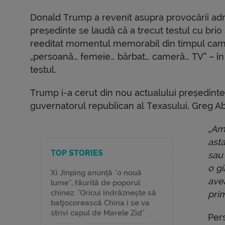
Donald Trump a revenit asupra provocării adre
președinte se laudă că a trecut testul cu brio ș
reeditat momentul memorabil din timpul campa
„persoană… femeie… bărbat… cameră… TV” – în 
testul.
Trump i-a cerut din nou actualului președinte s
guvernatorul republican al Texasului, Greg A
„Am
ast
TOP STORIES
sau
o g
Xi Jinping anunță "o nouă
avea
lume", făurită de poporul
chinez. "Oricui îndrăznește să
pri
batjocorească China i se va
strivi capul de Marele Zid"
Per