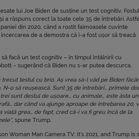
sate lui Joe Biden de susține un test cognitiv. Fostu
i a răspuns corect la toate cele 35 de întrebări. Astfe
niei din 2020, când a rostit faimoasele cuvinte
încercarea de a demostra că i-a fost ușor să treacă
ă facă un test cognitiv – în timpul întâlnirii cu
bbott – sugerând că Biden nu s-ar putea descurca.
 trecut testul cu brio. Aș vrea să-l văd pe Biden făcâ
a. N-o să reușească. Sunt 35 de întrebări… primele do
 trei sunt destul de ușoare… cu animale… este ăsta un
irafă… dar când va ajunge aproape de întrebarea 20, 
 viață grea… de fapt, cred că-i va fi greu încă de la
mele”
, spune Trump.
son Woman Man Camera TV: It's 2021, and Trump is st