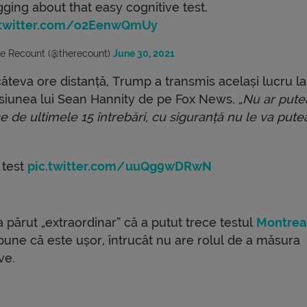
gging about that easy cognitive test.
.twitter.com/o2EenwQmUy
e Recount (@therecount)
June 30, 2021
câteva ore distanță, Trump a transmis același lucru la
siunea lui Sean Hannity de pe Fox News.
„Nu ar pute
e de ultimele 15 întrebări, cu siguranță nu le va pute
 test
pic.twitter.com/uuQg9wDRwN
a părut „extraordinar” că a putut trece testul
Montrea
une că este ușor, întrucât nu are rolul de a măsura
ve.