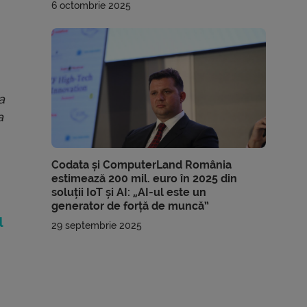
6 octombrie 2025
a
a
Codata și ComputerLand România
estimează 200 mil. euro în 2025 din
soluții IoT și AI: „AI-ul este un
generator de forță de muncă”
l
29 septembrie 2025