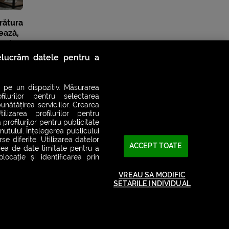
rătura
zează,
resia
relucrăm datele pentru a
 pe un dispozitiv. Măsurarea
filurilor pentru selectarea
unătățirea serviciilor. Crearea
ilizarea profilurilor pentru
 profilurilor pentru publicitate
utului. Înțelegerea publicului
se diferite. Utilizarea datelor
ACCEPT TOATE
area de date limitate pentru a
ocație și identificarea prin
VREAU SA MODIFIC
SETARILE INDIVIDUAL
2026© SMART RADIO. Toate drepturile rezervate