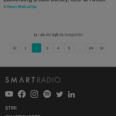
în
News Wall-ul tău
11 - 20
din
236
de înregistrări
1
2
3
4
5
…
24
ȘTIRI