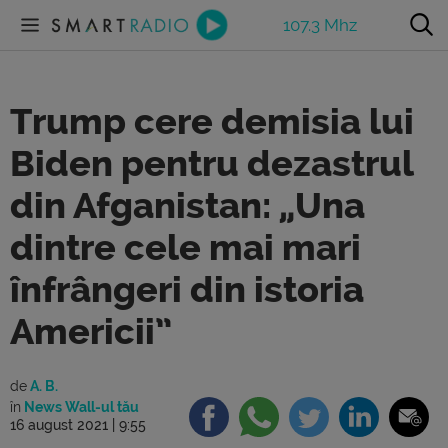
107.3 Mhz
Trump cere demisia lui
Biden pentru dezastrul
din Afganistan: „Una
dintre cele mai mari
înfrângeri din istoria
Americii”
de
A. B.
în
News Wall-ul tău
16 august 2021 | 9:55