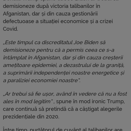
demisioneze după victoria talibanilor în
Afganistan, dar și din cauza gestionării
defectuoase a situației economice și a crizei
Covid.
„Este timpul ca discreditatul Joe Biden să
demisioneze pentru că a permis ceea ce s-a
întâmplat în Afganistan, dar și din cauza creșterii
amețitoare epidemiei, a dezastrului de la graniță,
a suprimării independenței noastre energetice și
a paraliziei economiei noastre”.
„Ar trebui să fie ușor, având în vedere că nu a fost
ales în mod legitim”
, spune în mod ironic Trump,
care continuă să pretindă că a câștigat alegerile
prezidențiale din 2020.
Între timp, purtătorul de cuvânt al talibanilor are