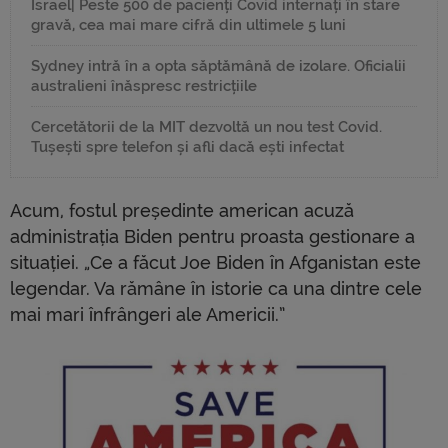
Israel| Peste 500 de pacienți Covid internați în stare
gravă, cea mai mare cifră din ultimele 5 luni
Sydney intră în a opta săptămână de izolare. Oficialii
australieni înăspresc restricțiile
Cercetătorii de la MIT dezvoltă un nou test Covid.
Tușești spre telefon și afli dacă ești infectat
Acum, fostul președinte american acuză
administrația Biden pentru proasta gestionare a
situației. „Ce a făcut Joe Biden în Afganistan este
legendar. Va rămâne în istorie ca una dintre cele
mai mari înfrângeri ale Americii.”