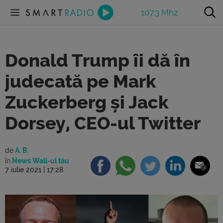
107.3 Mhz
Donald Trump îi dă în
judecată pe Mark
Zuckerberg și Jack
Dorsey, CEO-ul Twitter
de
A. B.
în
News Wall-ul tău
7 iulie 2021 | 17:28