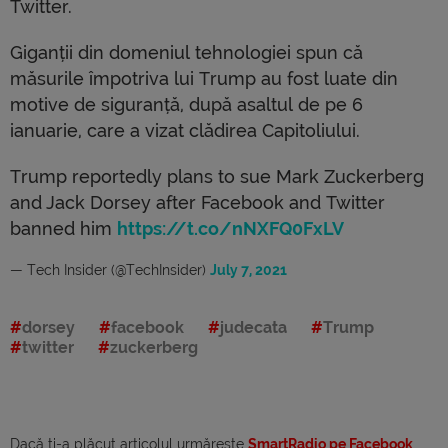
Twitter.
Giganții din domeniul tehnologiei spun că
măsurile împotriva lui Trump au fost luate din
motive de siguranță, după asaltul de pe 6
ianuarie, care a vizat clădirea Capitoliului.
Trump reportedly plans to sue Mark Zuckerberg
and Jack Dorsey after Facebook and Twitter
banned him
https://t.co/nNXFQ0FxLV
— Tech Insider (@TechInsider)
July 7, 2021
dorsey
facebook
judecata
Trump
twitter
zuckerberg
Dacă ti-a plăcut articolul urmărește
SmartRadio pe Facebook