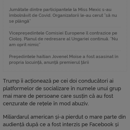
Jumătate dintre participantele la Miss Mexic s-au
îmbolnăvit de Covid. Organizatorii le-au cerut "să nu
se plângă"
Vicepreședintele Comisiei Europene îl contrazice pe
Cioloș. Planul de redresare al Ungariei continuă. "Nu
am oprit nimic"
Președintele haitian Jovenel Moise a fost asasinat în
propria locuință, anunță premierul țării
Trump îi acționează pe cei doi conducători ai
platformelor de socializare în numele unui grup
mai mare de persoane care susțin că au fost
cenzurate de rețele în mod abuziv.
Miliardarul american și-a pierdut o mare parte din
audiență după ce a fost interzis pe Facebook și