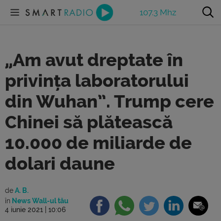
107.3 Mhz
„Am avut dreptate în
privința laboratorului
din Wuhan”. Trump cere
Chinei să plătească
10.000 de miliarde de
dolari daune
de
A. B.
în
News Wall-ul tău
4 iunie 2021 | 10:06