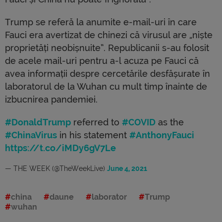
Trump se referă la anumite e-mail-uri în care
Fauci era avertizat de chinezi că virusul are „niște
proprietăți neobișnuite”. Republicanii s-au folosit
de acele mail-uri pentru a-l acuza pe Fauci că
avea informații despre cercetările desfășurate în
laboratorul de la Wuhan cu mult timp înainte de
izbucnirea pandemiei.
#DonaldTrump
referred to
#COVID
as the
#ChinaVirus
in his statement
#AnthonyFauci
https://t.co/iMDy6gV7Le
— THE WEEK (@TheWeekLive)
June 4, 2021
china
daune
laborator
Trump
wuhan