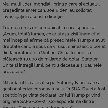
Mai mulți lideri mondiali, printre care și actualul
președinte american, Joe Biden, au solicitat
investigații în această direcție.
Trump a emis un comunicat în care spune că
„Acum, totată lumea, chiar și așa-zișii ‘inamici’ ai
mei încep să afirme că președintele Trump a avut
dreptate când a spus că virusul chinezesc a pornit
din laboratorul din Wuhan. China trebuie să
plătească 10.000 de miliarde de dolari Statelor
Unite și întregii lumi, pentru decesele și daunele
provocate”.
Miliardarul l-a atacat și pe Anthony Fauci, care a
gestionat criza coronavirusului în SUA. Fauci a fost
sceptic în privința declarațiilor lui Trump privind
originea SARS-Cov-2. „Corespondența dintre
Fauci și China nu poate fi ignorată”.