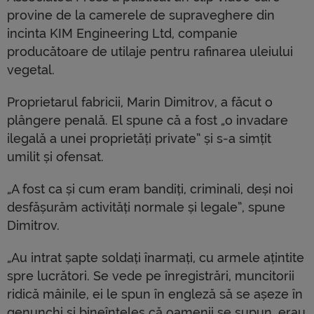
provine de la camerele de supraveghere din
incinta KIM Engineering Ltd, companie
producătoare de utilaje pentru rafinarea uleiului
vegetal.
Proprietarul fabricii, Marin Dimitrov, a făcut o
plângere penală. El spune că a fost „o invadare
ilegală a unei proprietăți private” și s-a simțit
umilit și ofensat.
„A fost ca și cum eram bandiți, criminali, deși noi
desfășurăm activități normale și legale”, spune
Dimitrov.
„Au intrat șapte soldați înarmați, cu armele ațintite
spre lucrători. Se vede pe înregistrări, muncitorii
ridică mâinile, ei le spun în engleză să se așeze în
genunchi și bineînțeles că oamenii se supun, erau