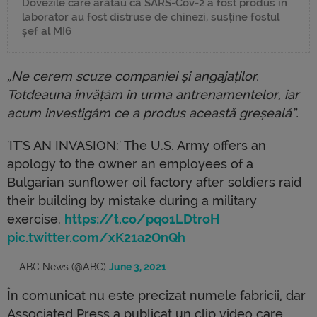
Dovezile care arătau că SARS-Cov-2 a fost produs în
laborator au fost distruse de chinezi, susține fostul
șef al MI6
„Ne cerem scuze companiei și angajaților.
Totdeauna învățăm în urma antrenamentelor, iar
acum investigăm ce a produs această greșeală”.
'IT'S AN INVASION:' The U.S. Army offers an
apology to the owner an employees of a
Bulgarian sunflower oil factory after soldiers raid
their building by mistake during a military
exercise.
https://t.co/pqo1LDtroH
pic.twitter.com/xK21a2OnQh
— ABC News (@ABC)
June 3, 2021
În comunicat nu este precizat numele fabricii, dar
Associated Press a publicat un clip video care