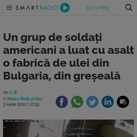
107.3 Mhz
Un grup de soldați
americani a luat cu asalt
o fabrică de ulei din
Bulgaria, din greșeală
de
A. B.
în
News Wall-ul tău
3 iunie 2021 | 17:51