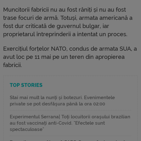
Muncitorii fabricii nu au fost răniți și nu au fost
trase focuri de armă. Totuși, armata americană a
fost dur criticată de guvernul bulgar, iar
proprietarul întreprinderii a intentat un proces.
Exercițiul forțelor NATO, condus de armata SUA, a
avut loc pe 11 mai pe un teren din apropierea
fabricii.
TOP STORIES
Stai mai mult la nunți și botezuri. Evenimentele
private se pot desfășura până la ora 02:00
Experimentul Serrana| Toți locuitorii orașului brazilian
au fost vaccinați anti-Covid. "Efectele sunt
spectaculoase"