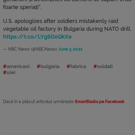
foarte speriați”.
U.S. apologizes after soldiers mistakenly raid
vegetable oil factory in Bulgaria during NATO drill.
https://t.co/LYgSG0QkXe
— NBC News (@NBCNews)
June 3, 2021
americani
bulgaria
fabrica
soldati
ulei
Dacă ti-a plăcut articolul urmărește
SmartRadio pe Facebook