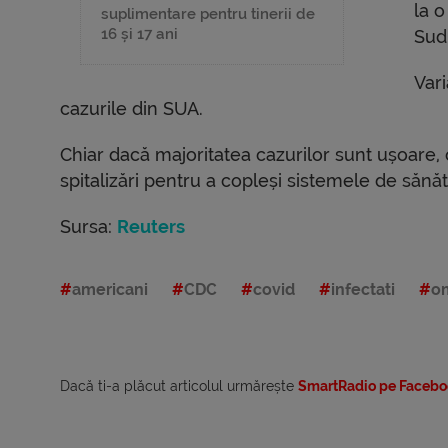
la o
suplimentare pentru tinerii de
16 și 17 ani
Sud
Var
cazurile din SUA.
Chiar dacă majoritatea cazurilor sunt ușoare, 
spitalizări pentru a copleși sistemele de sănă
Sursa:
Reuters
americani
CDC
covid
infectati
o
Dacă ti-a plăcut articolul urmărește
SmartRadio pe Facebo