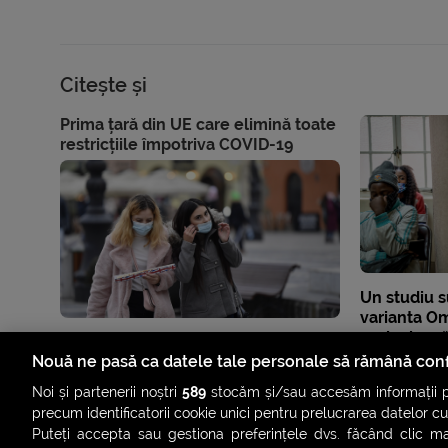
Citește și
Prima țară din UE care elimină toate
restricțiile împotriva COVID-19
Un studiu s
varianta Om
periculoasă
nevaccinaț
Nouă ne pasă ca datele tale personale să rămână conf
Noi și partenerii noștri
589
stocăm și/sau accesăm informații pe
precum identificatorii cookie unici pentru prelucrarea datelor c
Puteți accepta sau gestiona preferințele dvs. făcând clic ma