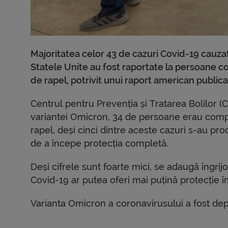
Majoritatea celor 43 de cazuri Covid-19 cauza
Statele Unite au fost raportate la persoane co
de rapel, potrivit unui raport american publicat
Centrul pentru Prevenția și Tratarea Bolilor (
variantei Omicron, 34 de persoane erau compl
rapel, deși cinci dintre aceste cazuri s-au pr
de a începe protecția completă.
Deși cifrele sunt foarte mici, se adaugă îngrijo
Covid-19 ar putea oferi mai puțină protecție îm
Varianta Omicron a coronavirusului a fost de