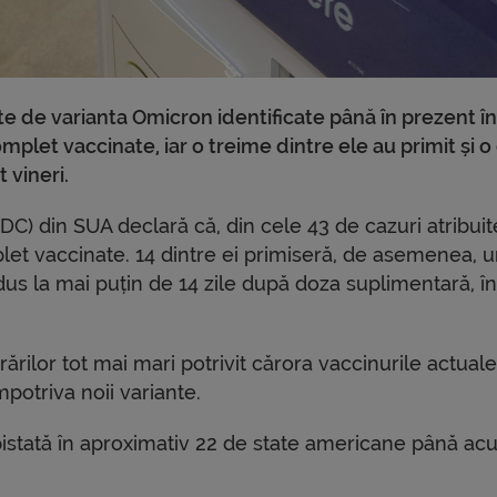
te de varianta Omicron identificate până în prezent în
mplet vaccinate, iar o treime dintre ele au primit și o
 vineri.
CDC) din SUA declară că, din cele 43 de cazuri atribuit
et vaccinate. 14 dintre ei primiseră, de asemenea, 
odus la mai puțin de 14 zile după doza suplimentară, î
rărilor tot mai mari potrivit cărora vaccinurile actuale
potriva noii variante.
pistată în aproximativ 22 de state americane până ac