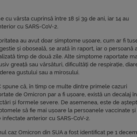
 cu vârsta cuprinsă între 18 și 39 de ani, iar 14 au
 anterior cu SARS-CoV-2.
oritatea au avut doar simptome ușoare, cum ar fi tus
estie și oboseală, se arată în raport, iar o persoană a
alizată timp de două zile. Alte simptome raportate mai
usiv greață sau vărsături, dificultăți de respirație, diar
derea gustului sau a mirosului.
 spune că, în timp ce multe dintre primele cazuri
rtate de Omicron par a fi ușoare, există un decalaj în
ectări și formele severe. De asemenea, este de aștept
ptomele să fie mai ușoare la persoanele vaccinate și 
e infectate anterior cu SARS-CoV-2.
mul caz Omicron din SUA a fost identificat pe 1 decem