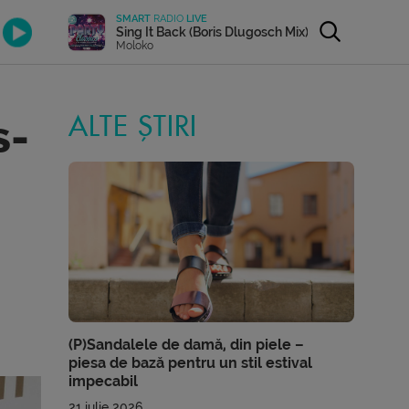
SMART
RADIO
LIVE
Sing It Back (Boris Dlugosch Mix)
Moloko
s-
ALTE ȘTIRI
(P)Sandalele de damă, din piele –
piesa de bază pentru un stil estival
impecabil
21 iulie 2026