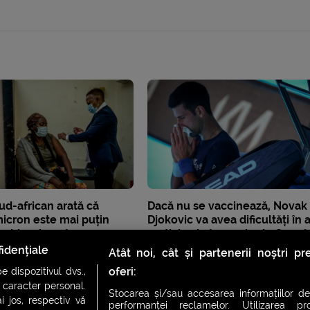
ud-african arată că
Dacă nu se vaccinează, Novak
icron este mai puțin
Djokovic va avea dificultăți în 
 chiar și pentru
participa la turneele de Grand
i
din 2022
idențiale
Atât noi, cât și partenerii noștri p
oferi:
 dispozitivul dvs.,
u caracter personal.
Stocarea și/sau accesarea informațiilor de
i jos, respectiv vă
performanței reclamelor. Utilizarea pro