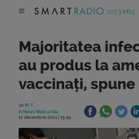
107.3 Mhz
Majoritatea infe
au produs la am
vaccinați, spune
de
M. T.
în
News Wall-ul tău
12 decembrie 2021 | 15:49