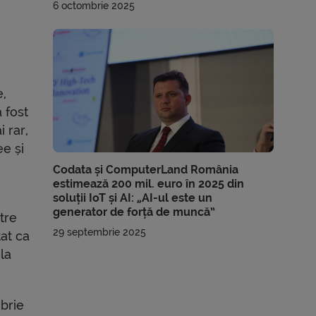
6 octombrie 2025
e,
 fost
 rar,
ee și
Codata și ComputerLand România
estimează 200 mil. euro în 2025 din
soluții IoT și AI: „AI-ul este un
generator de forță de muncă”
tre
29 septembrie 2025
at ca
la
brie