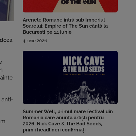
Arenele Romane intră sub Imperiul
Soarelui: Empire of The Sun cântă la
București pe 14 iunie
 doză
4 iunie 2026
e
un
nainte
 anti-
Summer Well, primul mare festival din
România care anunță artiști pentru
um.
2026: Nick Cave & The Bad Seeds,
primii headlineri confirmați