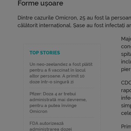
Forme ușoare
Dintre cazurile Omicron, 25 au fost la persoane
călătorit internațional. Șase au fost infectați
Maj
cong
TOP STORIES
spit
incl
Un neo-zeelandez a fost plătit
pier
pentru a fi vaccinat în locul
altor persoane. A primit 10
doze într-o singură zi
CDC
rapo
Pfizer: Doza 4 ar trebui
inf
administrată mai devreme,
sim
pentru a putea învinge
Omicron
cel
FDA autorizează
Pri
administrarea dozei