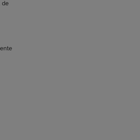
a de
iente