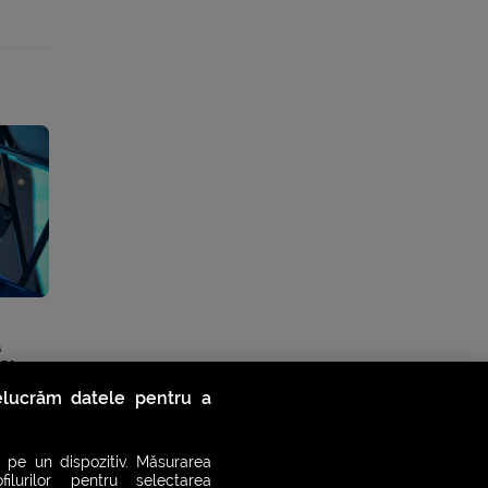
a
 Slam
relucrăm datele pentru a
 pe un dispozitiv. Măsurarea
filurilor pentru selectarea