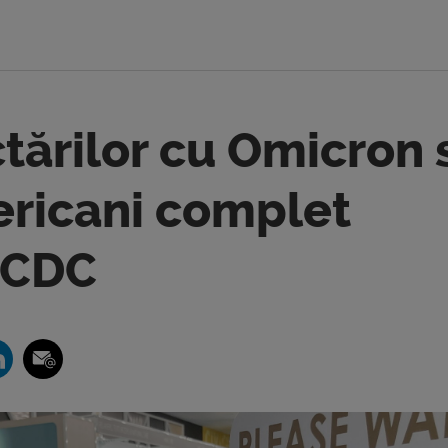
ctărilor cu Omicron 
ericani complet
 CDC