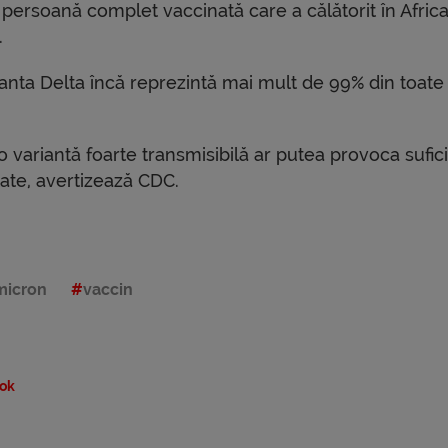
 persoană complet vaccinată care a călătorit în Afric
.
ianta Delta încă reprezintă mai mult de 99% din toate
o variantă foarte transmisibilă ar putea provoca sufic
tate, avertizează CDC.
micron
vaccin
ok