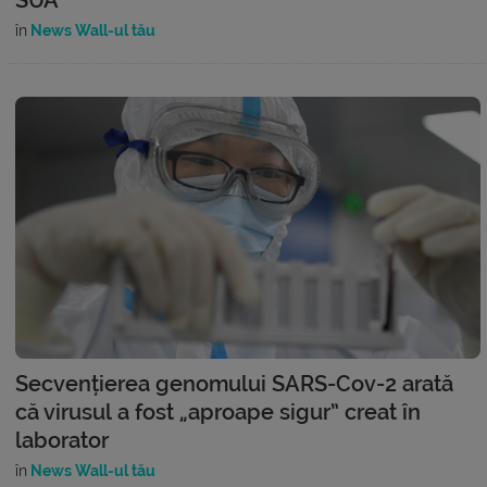
în
News Wall-ul tău
Secvențierea genomului SARS-Cov-2 arată
că virusul a fost „aproape sigur” creat în
laborator
în
News Wall-ul tău