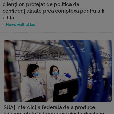
clienților, protejat de politica de
confidențialitate prea complexă pentru a fi
citită
în
News Wall-ul tău
SUA| Interdicția federală de a produce
virusuri letale în laborator a fost ridicată în