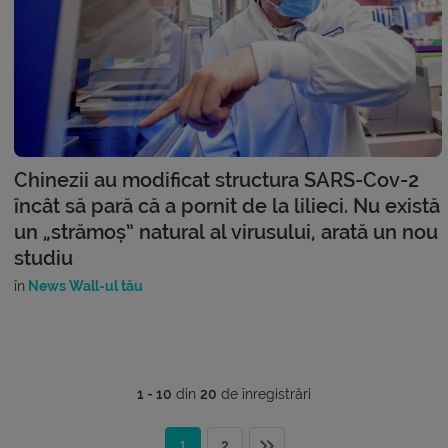
Chinezii au modificat structura SARS-Cov-2
încât să pară că a pornit de la lilieci. Nu există
un „strămoș” natural al virusului, arată un nou
studiu
în
News Wall-ul tău
1 - 10
din
20
de înregistrări
1
2