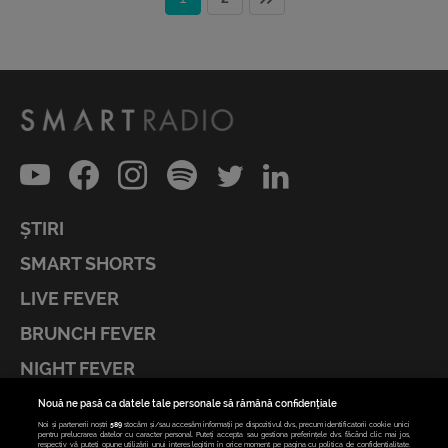
ȘTIRI
SMART SHORTS
LIVE FEVER
BRUNCH FEVER
NIGHT FEVER
LIVE FEVER CONCERT
Nouă ne pasă ca datele tale personale să rămână confidențiale
Noi și partenerii noștri
589
stocăm și/sau accesăm informații pe dispozitivul dvs., precum identificatorii cookie unici
ASCULTĂ ACUM RADIOURILE SMART
pentru prelucrarea datelor cu caracter personal. Puteți accepta sau gestiona preferințele dvs. făcând clic mai jos,
respectiv vă puteți opune utilizării unui interes legitim în orice moment pe pagina cu politica de confidențialitate.