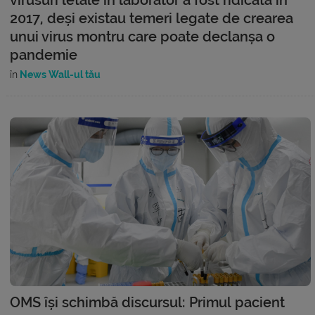
2017, deși existau temeri legate de crearea
unui virus montru care poate declanșa o
pandemie
în
News Wall-ul tău
OMS își schimbă discursul: Primul pacient