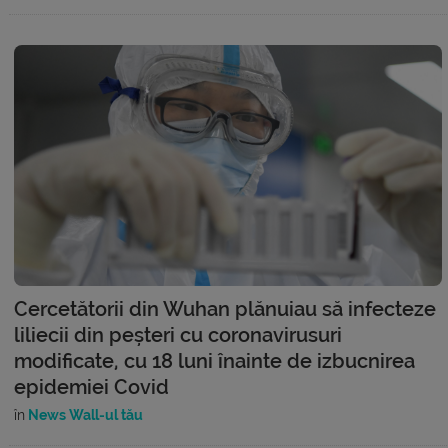
Cercetătorii din Wuhan plănuiau să infecteze
liliecii din peșteri cu coronavirusuri
modificate, cu 18 luni înainte de izbucnirea
epidemiei Covid
în
News Wall-ul tău