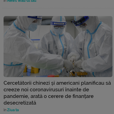
în
News Wall-ul tău
Cercetătorii chinezi și americani planificau să
creeze noi coronavirusuri înainte de
pandemie, arată o cerere de finanțare
desecretizată
în
Ziua ta