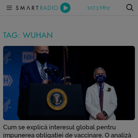
107.3 Mhz
TAG: WUHAN
Cum se explică interesul global pentru
impunerea obligației de vaccinare. O analiză