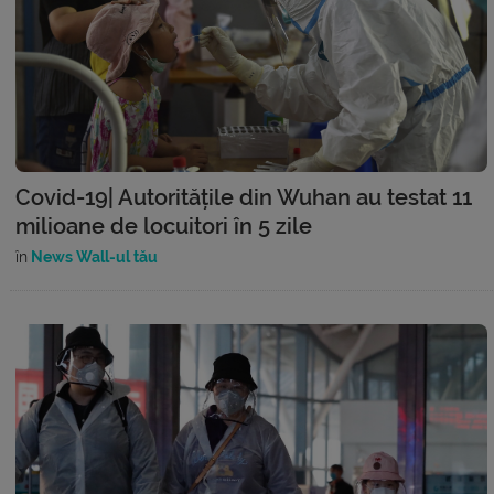
Covid-19| Autoritățile din Wuhan au testat 11
milioane de locuitori în 5 zile
în
News Wall-ul tău