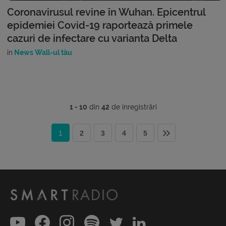
Coronavirusul revine în Wuhan. Epicentrul
epidemiei Covid-19 raportează primele
cazuri de infectare cu varianta Delta
în
News Wall-ul tău
1 - 10
din
42
de înregistrări
1
2
3
4
5