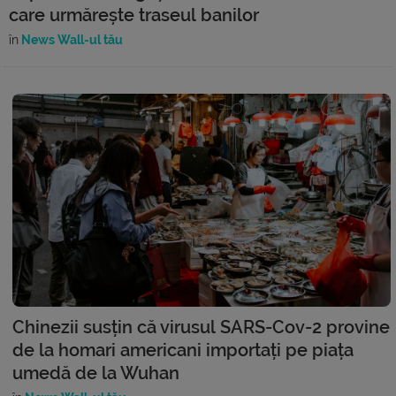
care urmărește traseul banilor
în
News Wall-ul tău
Chinezii susțin că virusul SARS-Cov-2 provine
de la homari americani importați pe piața
umedă de la Wuhan