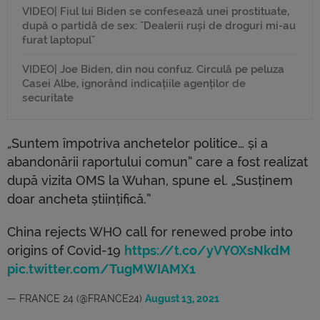
VIDEO| Fiul lui Biden se confesează unei prostituate,
după o partidă de sex: "Dealerii ruși de droguri mi-au
furat laptopul"
VIDEO| Joe Biden, din nou confuz. Circulă pe peluza
Casei Albe, ignorând indicațiile agenților de
securitate
„Suntem împotriva anchetelor politice… și a
abandonării raportului comun” care a fost realizat
după vizita OMS la Wuhan, spune el. „Susținem
doar ancheta științifică.”
China rejects WHO call for renewed probe into
origins of Covid-19
https://t.co/yVYOXsNkdM
pic.twitter.com/TugMWIAMX1
— FRANCE 24 (@FRANCE24)
August 13, 2021