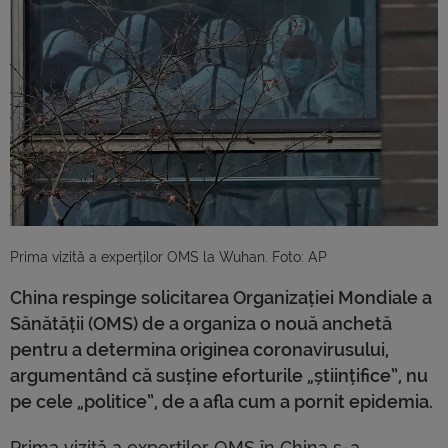
Prima vizită a experților OMS la Wuhan. Foto: AP
China respinge solicitarea Organizației Mondiale a
Sănătății (OMS) de a organiza o nouă anchetă
pentru a determina originea coronavirusului,
argumentând că susține eforturile „științifice”, nu
pe cele „politice”, de a afla cum a pornit epidemia.
Prima vizită a experților OMS în China s-a