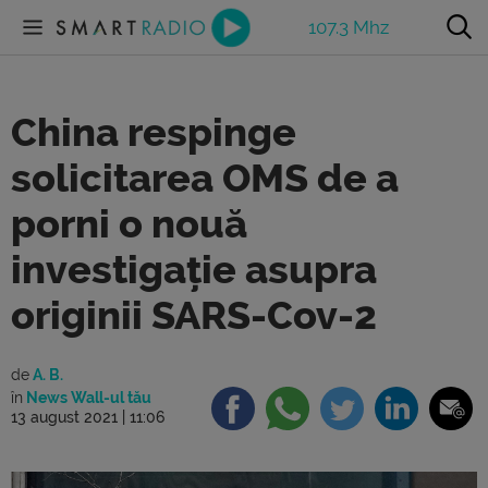
107.3 Mhz
China respinge
solicitarea OMS de a
porni o nouă
investigație asupra
originii SARS-Cov-2
de
A. B.
în
News Wall-ul tău
13 august 2021 | 11:06