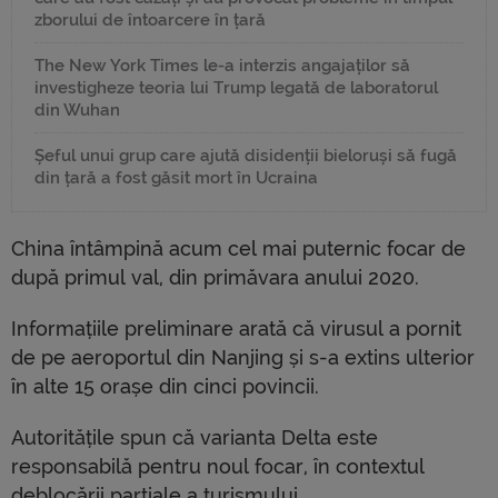
zborului de întoarcere în țară
The New York Times le-a interzis angajaților să
investigheze teoria lui Trump legată de laboratorul
din Wuhan
Șeful unui grup care ajută disidenții bieloruși să fugă
din țară a fost găsit mort în Ucraina
China întâmpină acum cel mai puternic focar de
după primul val, din primăvara anului 2020.
Informațiile preliminare arată că virusul a pornit
de pe aeroportul din Nanjing și s-a extins ulterior
în alte 15 orașe din cinci povincii.
Autoritățile spun că varianta Delta este
responsabilă pentru noul focar, în contextul
deblocării parțiale a turismului.