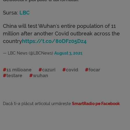
Sursa:
LBC
China will test Wuhan's entire population of 11
million after another Covid outbreak across the
country
https://t.co/80DFz05Dz4
— LBC News (@LBCNews)
August 3, 2021
11 milioane
cazuri
covid
focar
testare
wuhan
Dacă ti-a plăcut articolul urmărește
SmartRadio pe Facebook