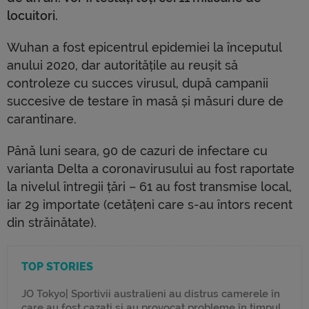
locuitori.
Wuhan a fost epicentrul epidemiei la începutul
anului 2020, dar autoritățile au reușit să
controleze cu succes virusul, după campanii
succesive de testare în masă și măsuri dure de
carantinare.
Până luni seara, 90 de cazuri de infectare cu
varianta Delta a coronavirusului au fost raportate
la nivelul întregii țări – 61 au fost transmise local,
iar 29 importate (cetățeni care s-au întors recent
din străinătate).
TOP STORIES
JO Tokyo| Sportivii australieni au distrus camerele în
care au fost cazați și au provocat probleme în timpul