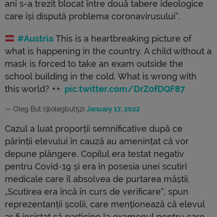
ani s-a trezit blocat între două tabere ideologice
care își dispută problema coronavirusului”.
#Austria
This is a heartbreaking picture of
what is happening in the country. A child without a
mask is forced to take an exam outside the
school building in the cold. What is wrong with
this world?
pic.twitter.com/DrZ0fDQF87
— Oleg But (@olegbut52)
January 17, 2022
Cazul a luat proporții semnificative după ce
părinții elevului în cauză au amenințat că vor
depune plângere. Copilul era testat negativ
pentru Covid-19 și era în posesia unei scutiri
medicale care îl absolvea de purtarea măștii.
„Scutirea era încă în curs de verificare”, spun
reprezentanții școlii, care menționează că elevul
ar fi insistat să participe la examenul pentru care