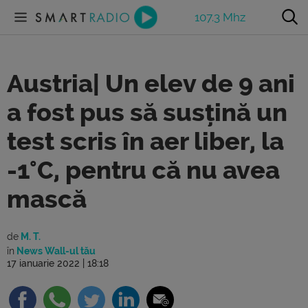
107.3 Mhz
Austria| Un elev de 9 ani
a fost pus să susțină un
test scris în aer liber, la
-1°C, pentru că nu avea
mască
de
M. T.
în
News Wall-ul tău
17 ianuarie 2022 | 18:18