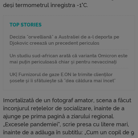
deși termometrul înregistra -1°C.
TOP STORIES
Decizia "orwelliană" a Australiei de a-l deporta pe
Djokovic creează un precedent periculos
Un studiu sud-african arată că varianta Omicron este
mai puțin periculoasă chiar și pentru nevaccinați
UK| Furnizorul de gaze E.ON le trimite clienților
șosete și îi sfătuiește să "dea căldura mai încet"
Imortalizată de un fotograf amator, scena a făcut
înconjurul rețelelor de socializare, înainte de a
ajunge pe prima pagină a ziarului regional.
„Excesele pandemiei”, scrie presa cu litere mari,
înainte de a adăuga în subtitlu: „Cum un copil de 9