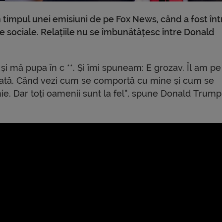
n timpul unei emisiuni de pe Fox News, când a fost în
e sociale. Relațiile nu se îmbunătățesc între Donald
și mă pupa în c **. Și îmi spuneam: E grozav. Îl am pe
unată. Când vezi cum se comportă cu mine și cum se
ie. Dar toți oamenii sunt la fel”, spune Donald Trump