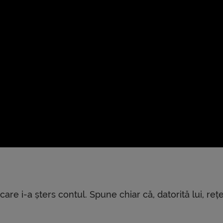
are i-a șters contul. Spune chiar că, datorită lui, reț