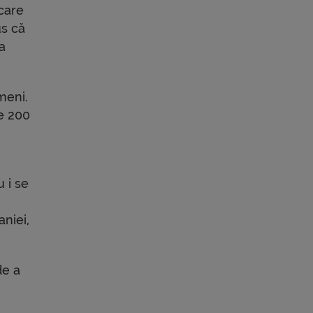
 care
us că
a
meni.
te 200
u i se
aniei,
de a