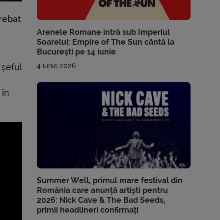
trebat
Arenele Romane intră sub Imperiul
Soarelui: Empire of The Sun cântă la
București pe 14 iunie
 șeful
4 iunie 2026
 în
Summer Well, primul mare festival din
România care anunță artiști pentru
2026: Nick Cave & The Bad Seeds,
primii headlineri confirmați