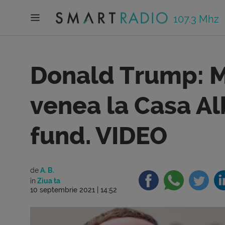
107.3 Mhz
Donald Trump: 
venea la Casa Al
fund. VIDEO
de
A. B.
în
Ziua ta
10 septembrie 2021 | 14:52