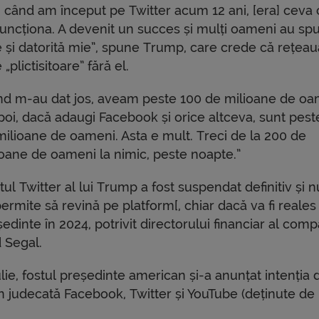
i, când am început pe Twitter acum 12 ani, [era] ceva
funcționa. A devenit un succes și mulți oameni au sp
e și datorită mie”, spune Trump, care crede că rețeau
 „plictisitoare” fără el.
nd m-au dat jos, aveam peste 100 de milioane de oa
apoi, dacă adaugi Facebook și orice altceva, sunt pes
milioane de oameni. Asta e mult. Treci de la 200 de
ioane de oameni la nimic, peste noapte.”
ul Twitter al lui Trump a fost suspendat definitiv și n
ermite să revină pe platform[, chiar dacă va fi reales
edinte în 2024, potrivit directorului financiar al comp
 Segal.
ulie, fostul președinte american și-a anunțat intenția 
în judecată Facebook, Twitter și YouTube (deținute de