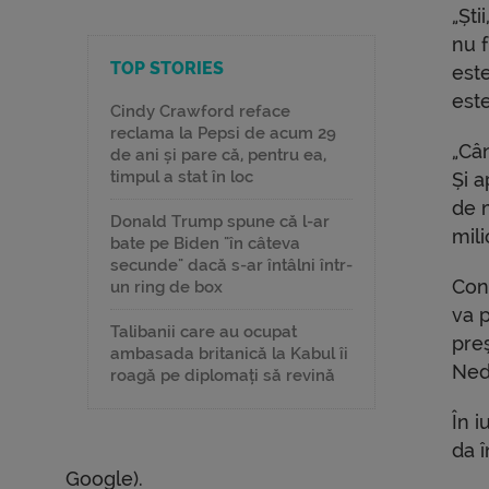
„Ști
nu 
TOP STORIES
est
este
Cindy Crawford reface
reclama la Pepsi de acum 29
„Câ
de ani și pare că, pentru ea,
timpul a stat în loc
Și 
de 
Donald Trump spune că l-ar
mil
bate pe Biden "în câteva
secunde" dacă s-ar întâlni într-
Cont
un ring de box
va p
Talibanii care au ocupat
preș
ambasada britanică la Kabul îi
Ned
roagă pe diplomați să revină
În i
da 
Google).