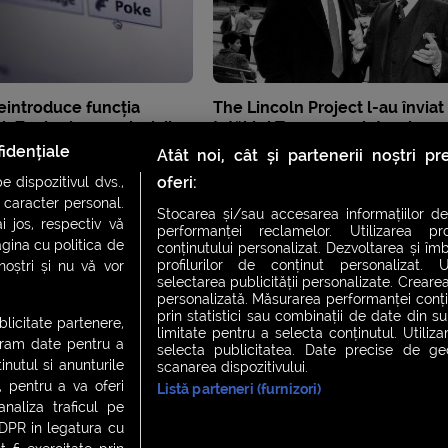
eintroduce funcția
The Lincoln Project l-au înviat
k Zuckerberg: „clasicii
tatăl lui Trump cu ajutorul
iodată”
inteligenței artificiale
idențiale
Atât noi, cât și partenerii noștri p
oferi:
 dispozitivul dvs.,
u caracter personal.
Stocarea și/sau accesarea informațiilor de
i jos, respectiv vă
performanței reclamelor. Utilizarea pro
agina cu politica de
conținutului personalizat. Dezvoltarea și îmb
profilurilor de conținut personalizat. Ut
 noștri și nu vă vor
selectarea publicității personalizate. Crearea
personalizată. Măsurarea performanței conțin
prin statistici sau combinații de date din sur
ublicitate partenere,
limitate pentru a selecta conținutul. Utiliz
ucram date pentru a
selecta publicitatea. Date precise de geol
nutul si anunturile
scanarea dispozitivului.
., pentru a va oferi
Listă parteneri (furnizori)
CH FEVER
NIGHT FEVER
LIVE FEVER CONCERT
analiza traficul pe
GDPR in legatura cu