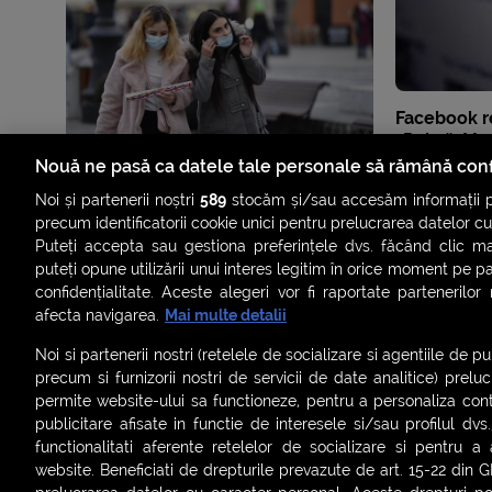
Facebook r
„Poke”. Mar
nu mor nic
Nouă ne pasă ca datele tale personale să rămână conf
Noi și partenerii noștri
589
stocăm și/sau accesăm informații pe
precum identificatorii cookie unici pentru prelucrarea datelor c
Puteți accepta sau gestiona preferințele dvs. făcând clic ma
puteți opune utilizării unui interes legitim în orice moment pe p
confidențialitate. Aceste alegeri vor fi raportate partenerilor
afecta navigarea.
Mai multe detalii
Noi si partenerii nostri (retelele de socializare si agentiile de p
precum si furnizorii nostri de servicii de date analitice) prel
permite website-ului sa functioneze, pentru a personaliza conti
publicitare afisate in functie de interesele si/sau profilul dvs
ȘTIRI
SMART SHORTS
LIVE FEVER
BRUN
functionalitati aferente retelelor de socializare si pentru a 
website. Beneficiati de drepturile prevazute de art. 15-22 din 
ASCULTĂ ACUM RADIOURILE SMART