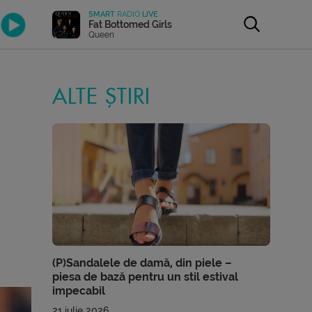
SMART
RADIO
LIVE
Fat Bottomed Girls
Queen
ALTE ȘTIRI
(P)Sandalele de damă, din piele –
piesa de bază pentru un stil estival
impecabil
21 iulie 2026