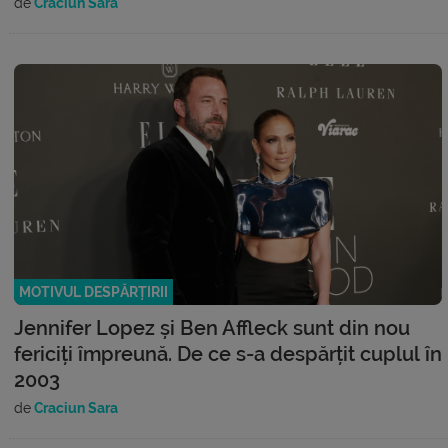
de
Craciun Sara
MOTIVUL DESPĂRȚIRII
Jennifer Lopez și Ben Affleck sunt din nou
fericiți împreună. De ce s-a despărțit cuplul în
2003
de
Craciun Sara