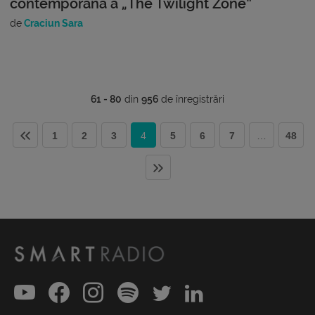
contemporană a „The Twilight Zone”
de
Craciun Sara
61 - 80
din
956
de înregistrări
1
2
3
4
5
6
7
…
48