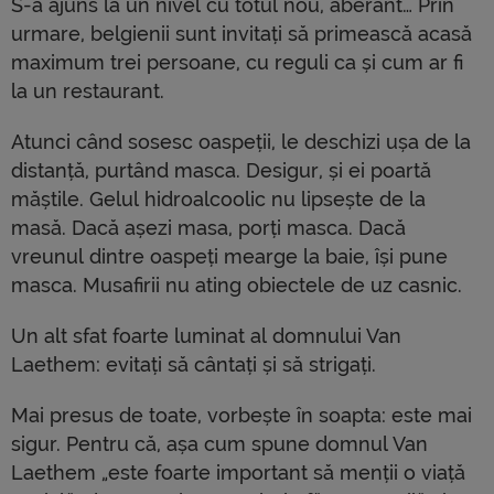
S-a ajuns la un nivel cu totul nou, aberant… Prin
urmare, belgienii sunt invitați să primească acasă
maximum trei persoane, cu reguli ca și cum ar fi
la un restaurant.
Atunci când sosesc oaspeții, le deschizi ușa de la
distanță, purtând masca. Desigur, și ei poartă
măștile. Gelul hidroalcoolic nu lipsește de la
masă. Dacă așezi masa, porți masca. Dacă
vreunul dintre oaspeți mearge la baie, își pune
masca. Musafirii nu ating obiectele de uz casnic.
Un alt sfat foarte luminat al domnului Van
Laethem: evitați să cântați și să strigați.
Mai presus de toate, vorbește în soapta: este mai
sigur. Pentru că, așa cum spune domnul Van
Laethem „este foarte important să menții o viață