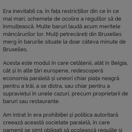
Era inevitabil ca, în fața restricțiilor din ce în ce
mai mari, schemele de ocolire a regulilor să de
înmulțească. Multe baruri laudă acum meritele
mâncărurilor lor. Mulți petrecăreți din Bruxelles
merg în barurile situate la doar câteva minute de
Bruxelles.
Acesta este modul în care cetățenii, atât în ​​Belgia,
cât și în alte țări europene, redescoperă
economia paralelă și uneori chiar piața neagră
pentru a trăi, a se distra, sau chiar pentru a
supraviețui în unele cazuri, precum proprietarii de
baruri sau restaurante.
Am intrat în era prohibiției și politica autoritară
creează această societate paralelă, în care
oamenii se simt obligati să ocolească regulile și