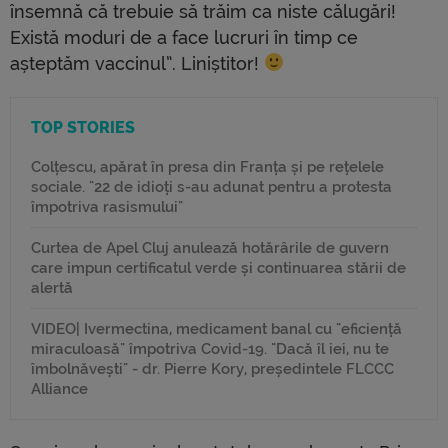
însemnă că trebuie să trăim ca niste călugări!
Există moduri de a face lucruri în timp ce
așteptăm vaccinul”. Liniștitor!
TOP STORIES
Colțescu, apărat în presa din Franța și pe rețelele
sociale. "22 de idioți s-au adunat pentru a protesta
împotriva rasismului"
Curtea de Apel Cluj anulează hotărârile de guvern
care impun certificatul verde și continuarea stării de
alertă
VIDEO| Ivermectina, medicament banal cu "eficiență
miraculoasă" împotriva Covid-19. "Dacă îl iei, nu te
îmbolnăvești" - dr. Pierre Kory, președintele FLCCC
Alliance