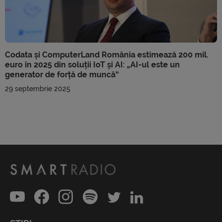
Codata și ComputerLand România estimează 200 mil.
euro în 2025 din soluții IoT și AI: „AI-ul este un
generator de forță de muncă”
29 septembrie 2025