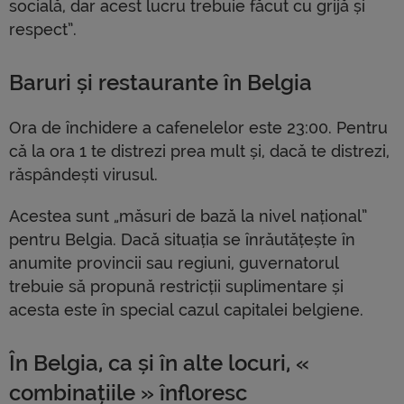
socială, dar acest lucru trebuie făcut cu grijă și
respect”.
Baruri și restaurante în Belgia
Ora de închidere a cafenelelor este 23:00. Pentru
că la ora 1 te distrezi prea mult și, dacă te distrezi,
răspândești virusul.
Acestea sunt „măsuri de bază la nivel național”
pentru Belgia. Dacă situația se înrăutățește în
anumite provincii sau regiuni, guvernatorul
trebuie să propună restricții suplimentare și
acesta este în special cazul capitalei belgiene.
În Belgia, ca și în alte locuri, «
combinațiile » înfloresc