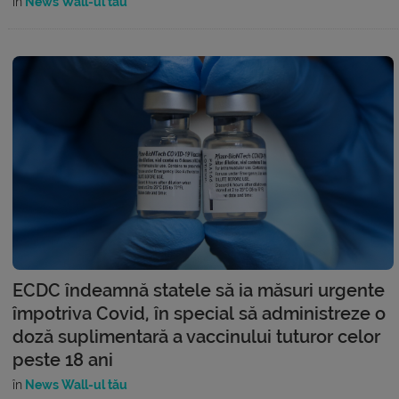
în
News Wall-ul tău
ECDC îndeamnă statele să ia măsuri urgente
împotriva Covid, în special să administreze o
doză suplimentară a vaccinului tuturor celor
peste 18 ani
în
News Wall-ul tău