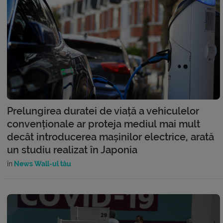
Prelungirea duratei de viață a vehiculelor
convenționale ar proteja mediul mai mult
decât introducerea mașinilor electrice, arată
un studiu realizat în Japonia
în
News Wall-ul tău