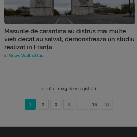
Măsurile de carantină au distrus mai multe
vieți decât au salvat, demonstrează un studiu
realizat în Franța
în
News Wall-ul tău
1 - 10
din
143
de înregistrări
1
2
3
4
…
15