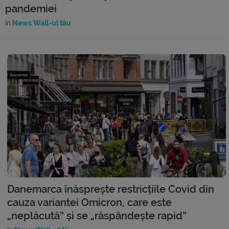
pandemiei
în
News Wall-ul tău
Danemarca înăsprește restricțiile Covid din
cauza variantei Omicron, care este
„neplăcută” și se „răspândește rapid”