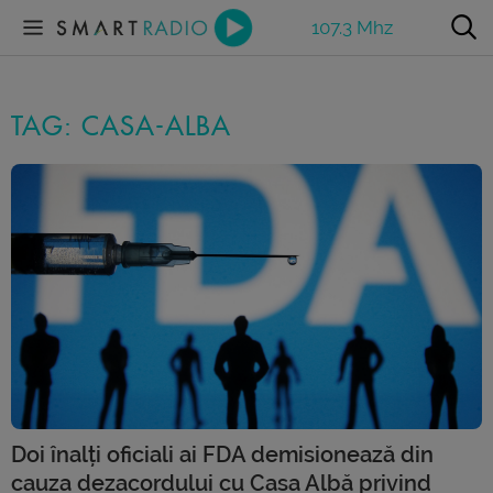
107.3 Mhz
TAG: CASA-ALBA
Doi înalți oficiali ai FDA demisionează din
cauza dezacordului cu Casa Albă privind