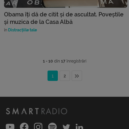
Obama îți dă de citit și de ascultat. Poveștile
și muzica de la Casa Albă
în
Distracțiile tale
1 - 10
din
17
înregistrări
1
2