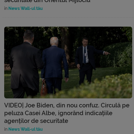
în
News Wall-ul tău
VIDEO| Joe Biden, din nou confuz. Circulă pe
peluza Casei Albe, ignorând indicațiile
agenților de securitate
în
News Wall-ul tău