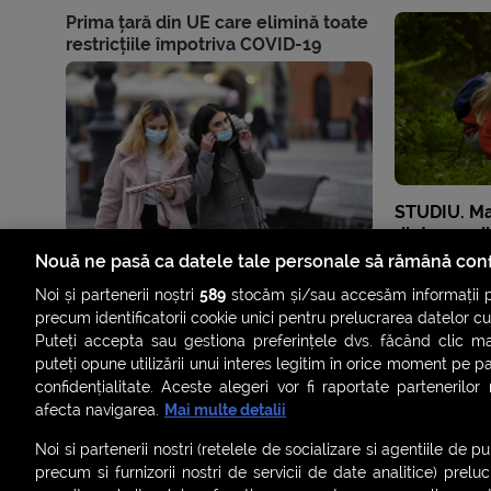
Prima țară din UE care elimină toate
restricțiile împotriva COVID-19
STUDIU. Ma
dintre copi
mult în nat
Nouă ne pasă ca datele tale personale să rămână conf
Noi și partenerii noștri
589
stocăm și/sau accesăm informații pe
precum identificatorii cookie unici pentru prelucrarea datelor c
Puteți accepta sau gestiona preferințele dvs. făcând clic ma
puteți opune utilizării unui interes legitim în orice moment pe p
confidențialitate. Aceste alegeri vor fi raportate partenerilor
afecta navigarea.
Mai multe detalii
Noi si partenerii nostri (retelele de socializare si agentiile de p
precum si furnizorii nostri de servicii de date analitice) prel