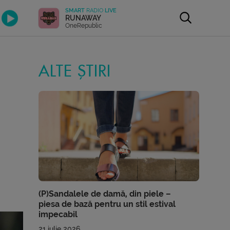
SMART
RADIO
LIVE
RUNAWAY
OneRepublic
ALTE ȘTIRI
(P)Sandalele de damă, din piele –
piesa de bază pentru un stil estival
impecabil
21 iulie 2026