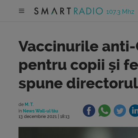
107.3 Mhz
Vaccinurile anti
pentru copii și f
spune directoru
de
M. T.
în
News Wall-ul tău
13 decembrie 2021 | 18:13