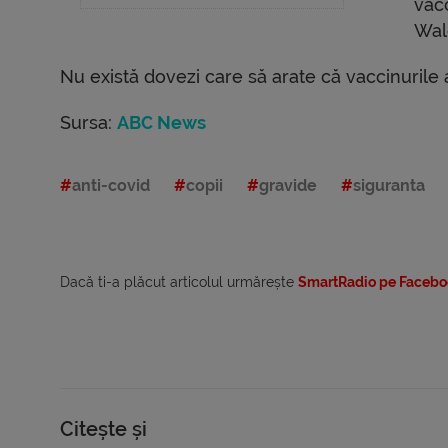
vacc
Wal
Nu există dovezi care să arate că vaccinurile a
Sursa:
ABC News
anti-covid
copii
gravide
siguranta
Dacă ti-a plăcut articolul urmărește
SmartRadio pe Facebo
Citește și