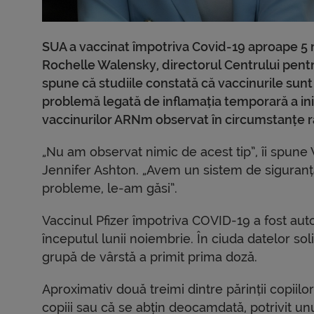
SUA a vaccinat împotriva Covid-19 aproape 5 mil
Rochelle Walensky, directorul Centrului pentru
spune că studiile constată că vaccinurile sunt 
problemă legată de inflamația temporară a inim
vaccinurilor ARNm observat în circumstanțe rare
„Nu am observat nimic de acest tip”, îi spun
Jennifer Ashton. „Avem un sistem de siguranță 
probleme, le-am găsi”.
Vaccinul Pfizer împotriva COVID-19 a fost autor
începutul lunii noiembrie. În ciuda datelor sol
grupă de vârstă a primit prima doză.
Aproximativ două treimi dintre părinții copii
copiii sau că se abțin deocamdată, potrivit unu