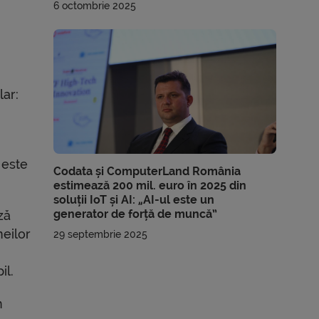
6 octombrie 2025
lar:
 este
Codata și ComputerLand România
estimează 200 mil. euro în 2025 din
soluții IoT și AI: „AI-ul este un
generator de forță de muncă”
ză
meilor
29 septembrie 2025
il.
n