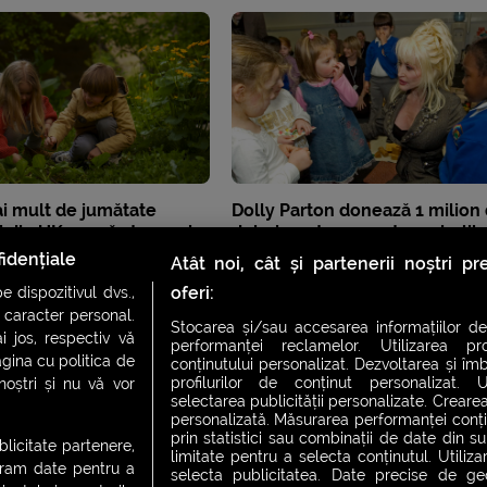
i mult de jumătate
Dolly Parton donează 1 milion
ii din UK vor să stea mai
dolari pentru cercetarea bolilo
ură
infecțioase la copiii cu cancer
idențiale
Atât noi, cât și partenerii noștri p
oferi:
 dispozitivul dvs.,
u caracter personal.
Stocarea și/sau accesarea informațiilor de
i jos, respectiv vă
performanței reclamelor. Utilizarea pro
agina cu politica de
conținutului personalizat. Dezvoltarea și îmb
profilurilor de conținut personalizat. Ut
 noștri și nu vă vor
selectarea publicității personalizate. Crearea
personalizată. Măsurarea performanței conțin
prin statistici sau combinații de date din sur
ublicitate partenere,
limitate pentru a selecta conținutul. Utiliz
ucram date pentru a
selecta publicitatea. Date precise de geol