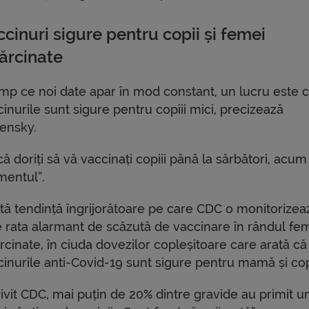
cinuri sigure pentru copii și femei
sărcinate
imp ce noi date apar în mod constant, un lucru este c
inurile sunt sigure pentru copiii mici, precizează
ensky.
ă doriți să vă vaccinați copiii până la sărbători, acum
entul”.
ltă tendință îngrijorătoare pe care CDC o monitorizea
e rata alarmant de scăzută de vaccinare în rândul fe
rcinate, în ciuda dovezilor copleșitoare care arată că
cinurile anti-Covid-19 sunt sigure pentru mamă și cop
ivit CDC, mai puțin de 20% dintre gravide au primit u