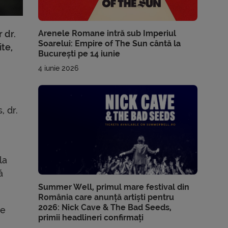
Arenele Romane intră sub Imperiul
 dr.
Soarelui: Empire of The Sun cântă la
te,
București pe 14 iunie
4 iunie 2026
, dr.
la
ă
Summer Well, primul mare festival din
România care anunță artiști pentru
2026: Nick Cave & The Bad Seeds,
ze
primii headlineri confirmați