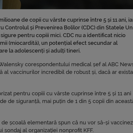
ioane de copii cu vârste cuprinse între 5 și 11 ani, iar
 Controlul și Prevenirea Bolilor (CDC) din Statele Uni
sigure pentru copiii mici. CDC nu a identificat nicio
ii (miocardită), un potențial efect secundar al
 la adolescenți și adulți tineri.
e Walensky corespondentului medical șef al ABC News
al vaccinurilor incredibil de robust și, dacă ar exista
izat pentru copiii cu vârste cuprinse între 5 și 11 ani 
ide de siguranță, mai puțin de 1 din 5 copii din aceast
lor de școală elementară spun că nu vor să-și vaccine
i sondaj al organizației nonprofit KFF.