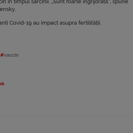
in în timpul sarcinii. „Sunt foarte îngrijorată”, spune
ensky.
nti Covid-19 au impact asupra fertilității.
vaccin
ok