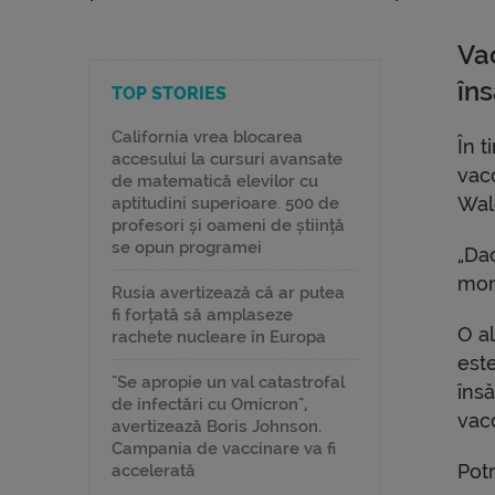
Vac
în
TOP STORIES
California vrea blocarea
În t
accesului la cursuri avansate
vacc
de matematică elevilor cu
Wal
aptitudini superioare. 500 de
profesori și oameni de știință
se opun programei
„Dac
mom
Rusia avertizează că ar putea
fi forțată să amplaseze
O a
rachete nucleare în Europa
est
"Se apropie un val catastrofal
însă
de infectări cu Omicron",
vac
avertizează Boris Johnson.
Campania de vaccinare va fi
Potr
accelerată