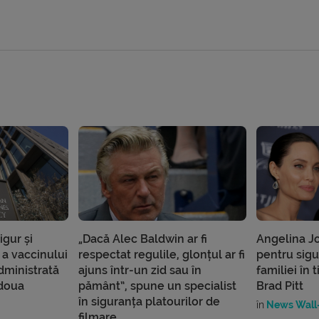
gur și
„Dacă Alec Baldwin ar fi
Angelina J
 a vaccinului
respectat regulile, glonțul ar fi
pentru sigu
administrată
ajuns într-un zid sau în
familiei în 
 doua
pământ”, spune un specialist
Brad Pitt
în siguranța platourilor de
în
News Wall-
filmare