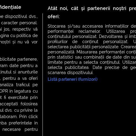
idențiale
Atât noi, cât și partenerii noștri p
1
2
oferi:
 dispozitivul dvs.,
u caracter personal.
Stocarea și/sau accesarea informațiilor de
i jos, respectiv vă
performanței reclamelor. Utilizarea pro
agina cu politica de
conținutului personalizat. Dezvoltarea și îmb
profilurilor de conținut personalizat. Ut
 noștri și nu vă vor
selectarea publicității personalizate. Crearea
personalizată. Măsurarea performanței conțin
prin statistici sau combinații de date din sur
ublicitate partenere,
limitate pentru a selecta conținutul. Utiliz
ucram date pentru a
selecta publicitatea. Date precise de geol
nutul si anunturile
scanarea dispozitivului.
., pentru a va oferi
Listă parteneri (furnizori)
CH FEVER
NIGHT FEVER
LIVE FEVER CONCERT
analiza traficul pe
GDPR in legatura cu
 fi exercitate prin
ceptati folosirea
 cookies
|
Contact
l dvs. cu privire la
laboram. Prin click
a preferintele in
t necesare pentru