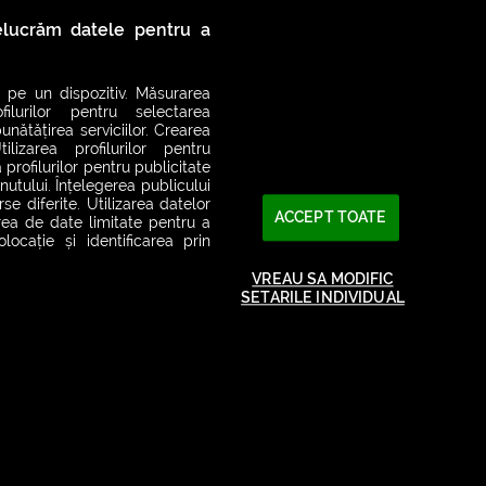
relucrăm datele pentru a
 pe un dispozitiv. Măsurarea
filurilor pentru selectarea
unătățirea serviciilor. Crearea
ilizarea profilurilor pentru
 profilurilor pentru publicitate
utului. Înțelegerea publicului
se diferite. Utilizarea datelor
ACCEPT TOATE
area de date limitate pentru a
ocație și identificarea prin
VREAU SA MODIFIC
SETARILE INDIVIDUAL
2026© SMART RADIO. Toate drepturile rezervate