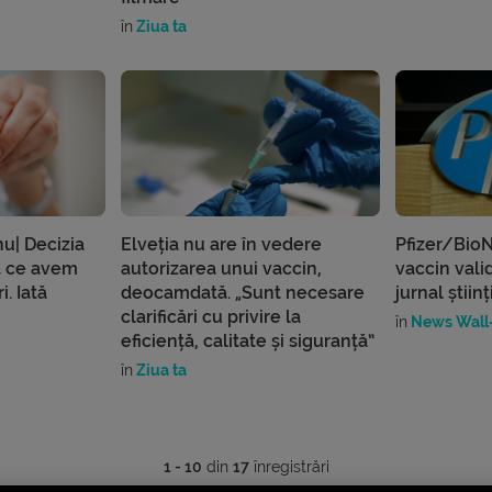
în
Ziua ta
u| Decizia
Elveția nu are în vedere
Pfizer/BioN
ă ce avem
autorizarea unui vaccin,
vaccin vali
. Iată
deocamdată. „Sunt necesare
jurnal știin
clarificări cu privire la
în
News Wall-
eficiență, calitate și siguranță”
în
Ziua ta
1 - 10
din
17
înregistrări