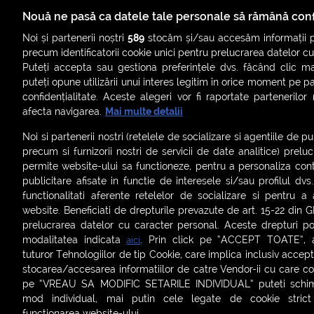
Nouă ne pasă ca datele tale personale să rămână conf
Noi și partenerii noștri
589
stocăm și/sau accesăm informații pe
precum identificatorii cookie unici pentru prelucrarea datelor c
Puteți accepta sau gestiona preferințele dvs. făcând clic ma
puteți opune utilizării unui interes legitim în orice moment pe p
confidențialitate. Aceste alegeri vor fi raportate partenerilor
afecta navigarea.
Mai multe detalii
Noi si partenerii nostri (retelele de socializare si agentiile de p
precum si furnizorii nostri de servicii de date analitice) prel
permite website-ului sa functioneze, pentru a personaliza conti
publicitare afisate in functie de interesele si/sau profilul dvs
ȘTIRI
SMART SHORTS
LIVE FEVER
BRUN
functionalitati aferente retelelor de socializare si pentru a 
website. Beneficiati de drepturile prevazute de art. 15-22 din 
ASCULTĂ ACUM RADIOURILE SMART
prelucrarea datelor cu caracter personal. Aceste drepturi pot
modalitatea indicata
. Prin click pe “ACCEPT TOATE”, ac
aici
Termeni și condiții
|
Politica de confidențialitate
|
Politica de
tuturor Tehnologiilor de tip Cookie, care implica inclusiv acceptu
Contact:
office@smartradio.ro
stocarea/accesarea informatiilor de catre Vendor-ii cu care co
pe “VREAU SA MODIFIC SETARILE INDIVIDUAL” puteti schimb
mod individual, mai putin cele legate de cookie stric
functionarea website-ului.