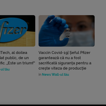
Tech, al doilea
Vaccin Covid-19| Șeful Pfizer
dat public, de un
garantează că nu a fost
țific. „Este un triumf”
sacrificată siguranța pentru a
crește viteza de producție
ul tău
în
News Wall-ul tău