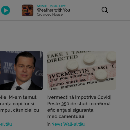
SMART
RADIO
LIVE
Weather with You
Crowded House
olie: M-am temut
Ivermectină împotriva Covid|
ranța copiilor și
Peste 350 de studii confirmă
timpul căsniciei cu
eficiența și siguranța
medicamentului
ul tău
în
News Wall-ul tău