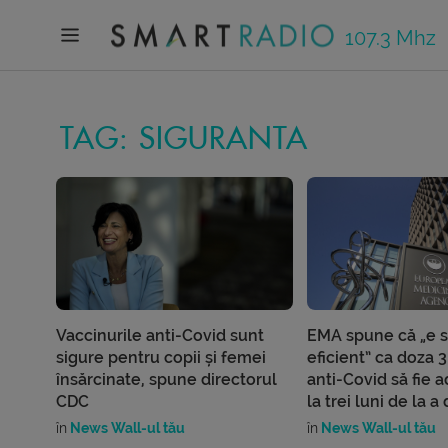
107.3 Mhz
TAG: SIGURANTA
Vaccinurile anti-Covid sunt
EMA spune că „e si
sigure pentru copii și femei
eficient” ca doza 3
însărcinate, spune directorul
anti-Covid să fie 
CDC
la trei luni de la a
în
News Wall-ul tău
în
News Wall-ul tău