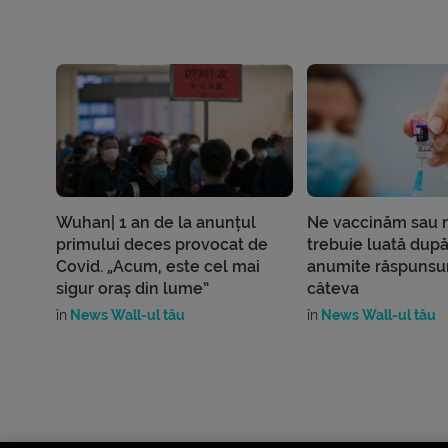
Wuhan| 1 an de la anunțul
Ne vaccinăm sau n
primului deces provocat de
trebuie luată dup
Covid. „Acum, este cel mai
anumite răspunsuri
sigur oraș din lume”
câteva
în
News Wall-ul tău
în
News Wall-ul tău