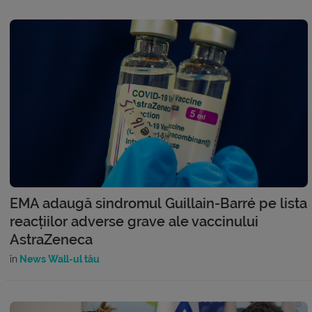
EMA adaugă sindromul Guillain-Barré pe lista
reacțiilor adverse grave ale vaccinului
AstraZeneca
în
News Wall-ul tău