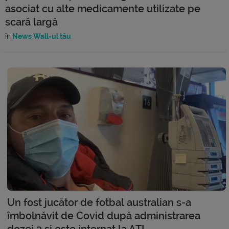
asociat cu alte medicamente utilizate pe
scară largă
în
News Wall-ul tău
Un fost jucător de fotbal australian s-a
îmbolnăvit de Covid după administrarea
dozei 3 și este internat la ATI