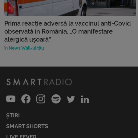
Prima reacție adversă la vaccinul anti-Covid
observată în România. „O manifestare
alergică ușoară”
în
News Wall-ul tău
ȘTIRI
SMART SHORTS
LIVE FEVER