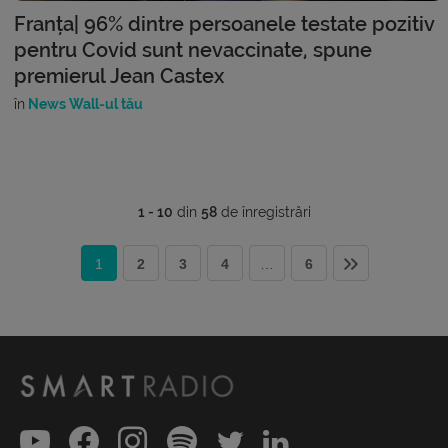
Franța| 96% dintre persoanele testate pozitiv
pentru Covid sunt nevaccinate, spune
premierul Jean Castex
în
News Wall-ul tău
1 - 10
din
58
de înregistrări
1
2
3
4
…
6