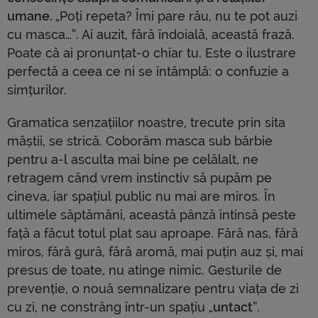
umane.
„Poți repeta? Îmi pare rău, nu te pot auzi
cu masca…”. Ai auzit, fără îndoială, această frază.
Poate că ai pronunțat-o chiar tu. Este o ilustrare
perfectă a ceea ce ni se întâmplă: o confuzie a
simțurilor.
Gramatica senzațiilor noastre, trecute prin sita
măștii, se strică. Coborâm masca sub bărbie
pentru a-l asculta mai bine pe celălalt, ne
retragem când vrem instinctiv să pupăm pe
cineva, iar spațiul public nu mai are miros. În
ultimele săptămâni, această pânză întinsă peste
față a făcut totul plat sau aproape. Fără nas, fără
miros, fără gură, fără aromă, mai puțin auz și, mai
presus de toate, nu atinge nimic. Gesturile de
prevenție, o nouă semnalizare pentru viața de zi
cu zi, ne constrâng într-un spațiu „
untact
”.