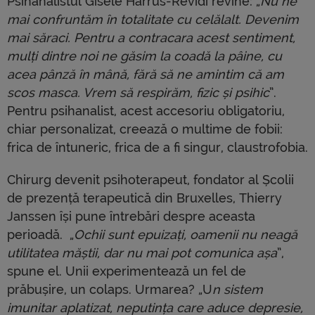
Psihanalistul Gisèle Harrus-Révidi revine: „
Nu ne
mai confruntăm în totalitate cu celălalt. Devenim
mai săraci. Pentru a contracara acest sentiment,
mulți dintre noi ne găsim la coadă la pâine, cu
acea pânză în mână, fără să ne amintim că am
scos masca. Vrem să respirăm, fizic și psihic
”.
Pentru psihanalist, acest accesoriu obligatoriu,
chiar personalizat, creează o multime de fobii:
frica de întuneric, frica de a fi singur, claustrofobia.
Chirurg devenit psihoterapeut, fondator al Școlii
de prezență terapeutică din Bruxelles, Thierry
Janssen își pune întrebări despre aceasta
perioadă. „
Ochii sunt epuizați, oamenii nu neagă
utilitatea măștii, dar nu mai pot comunica așa
”,
spune el. Unii experimentează un fel de
prăbușire, un colaps. Urmarea? „U
n sistem
imunitar aplatizat, neputința care aduce depresie,