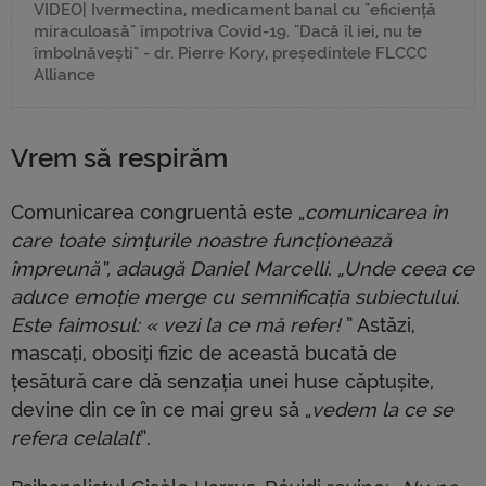
VIDEO| Ivermectina, medicament banal cu "eficiență
miraculoasă" împotriva Covid-19. "Dacă îl iei, nu te
îmbolnăvești" - dr. Pierre Kory, președintele FLCCC
Alliance
Vrem să respirăm
Comunicarea congruentă este „
comunicarea în
care toate simțurile noastre funcționează
împreună”, adaugă Daniel Marcelli. „Unde ceea ce
aduce emoție merge cu semnificația subiectului.
Este faimosul: « vezi la ce mă refer!
” Astăzi,
mascați, obosiți fizic de această bucată de
țesătură care dă senzația unei huse căptușite,
devine din ce în ce mai greu să „
vedem la ce se
refera celalalt
”.