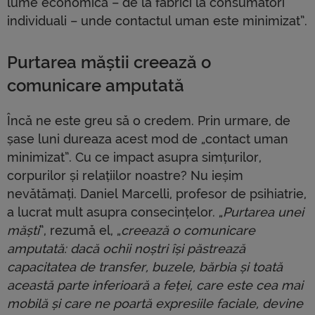
lume economică – de la fabrici la consumatori
individuali – unde contactul uman este minimizat”.
Purtarea măștii creează o
comunicare amputată
Încă ne este greu să o credem. Prin urmare, de
șase luni dureaza acest mod de „contact uman
minimizat”. Cu ce ​​impact asupra simțurilor,
corpurilor și relațiilor noastre? Nu ieșim
nevătămați. Daniel Marcelli, profesor de psihiatrie,
a lucrat mult asupra consecințelor. „
Purtarea unei
măști
”, rezumă el, „
creează o comunicare
amputată: dacă ochii noștri își păstrează
capacitatea de transfer, buzele, bărbia și toată
această parte inferioară a feței, care este cea mai
mobilă și care ne poartă expresiile faciale, devine