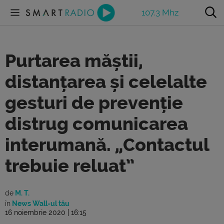
107.3 Mhz
Purtarea măștii,
distanțarea și celelalte
gesturi de prevenție
distrug comunicarea
interumană. „Contactul
trebuie reluat”
de
M. T.
în
News Wall-ul tău
16 noiembrie 2020 | 16:15