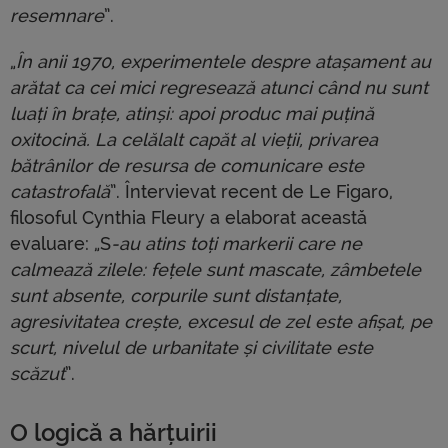
resemnare
”.
„
În anii 1970, experimentele despre atașament au
arătat ca cei mici regresează atunci când nu sunt
luați în brațe, atinși: apoi produc mai puțină
oxitocină. La celălalt capăt al vieții, privarea
bătrânilor de resursa de comunicare este
catastrofală
”. Întervievat recent de Le Figaro,
filosoful Cynthia Fleury a elaborat această
evaluare: „S
-au atins toți markerii care ne
calmează zilele: fețele sunt mascate, zâmbetele
sunt absente, corpurile sunt distanțate,
agresivitatea crește, excesul de zel este afișat, pe
scurt, nivelul de urbanitate și civilitate este
scăzut
”.
O logică a hărțuirii