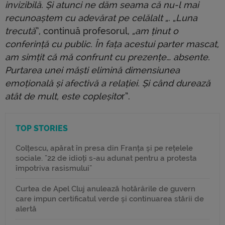
invizibilă. Și atunci ne dăm seama că nu-l mai
recunoaștem cu adevărat pe celălalt
„. „
Luna
trecută
”, continuă profesorul, „
am ținut o
conferință cu public. În fața acestui parter mascat,
am simțit că mă confrunt cu prezențe… absente.
Purtarea unei măști elimină dimensiunea
emoțională și afectivă a relației. Și când durează
atât de mult, este copleșito
r”.
TOP STORIES
Colțescu, apărat în presa din Franța și pe rețelele
sociale. "22 de idioți s-au adunat pentru a protesta
împotriva rasismului"
Curtea de Apel Cluj anulează hotărârile de guvern
care impun certificatul verde și continuarea stării de
alertă