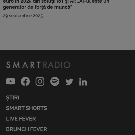
euro în 2025 din soluții IoT și AI: „AI-ul este un
generator de forță de muncă”
29 septembrie 2025
ȘTIRI
SMART SHORTS
LIVE FEVER
BRUNCH FEVER