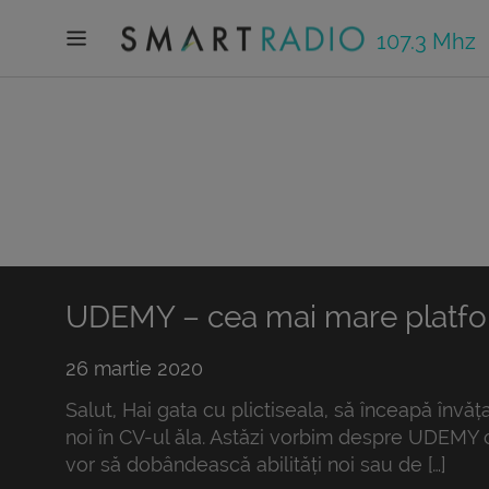
107.3 Mhz
UDEMY – cea mai mare platfor
26 martie 2020
Salut, Hai gata cu plictiseala, să înceapă învăța
noi în CV-ul ăla. Astăzi vorbim despre UDEMY c
vor să dobândească abilități noi sau de […]