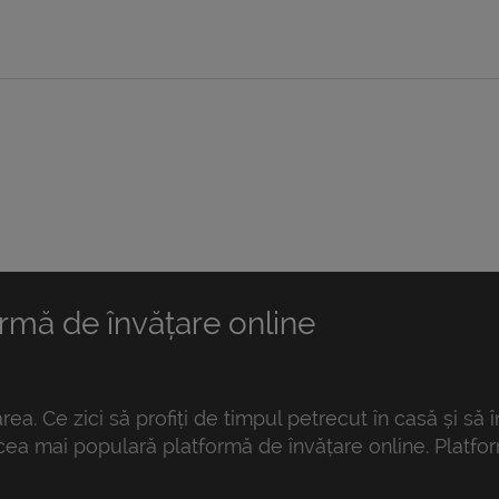
mă de învățare online
rea. Ce zici să profiți de timpul petrecut în casă și să 
ea mai populară platformă de învățare online. Platform