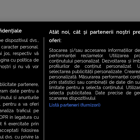
idențiale
Atât noi, cât și partenerii noștri p
oferi:
 dispozitivul dvs.,
u caracter personal.
Stocarea și/sau accesarea informațiilor de
i jos, respectiv vă
performanței reclamelor. Utilizarea pro
agina cu politica de
conținutului personalizat. Dezvoltarea și îmb
profilurilor de conținut personalizat. Ut
 noștri și nu vă vor
selectarea publicității personalizate. Crearea
personalizată. Măsurarea performanței conțin
prin statistici sau combinații de date din sur
ublicitate partenere,
limitate pentru a selecta conținutul. Utiliz
ucram date pentru a
selecta publicitatea. Date precise de geol
nutul si anunturile
scanarea dispozitivului.
., pentru a va oferi
Listă parteneri (furnizori)
CH FEVER
NIGHT FEVER
LIVE FEVER CONCERT
analiza traficul pe
GDPR in legatura cu
 fi exercitate prin
ceptati folosirea
 cookies
|
Contact
l dvs. cu privire la