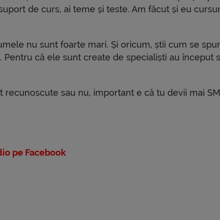
suport de curs, ai teme și teste. Am făcut și eu cursur
sumele nu sunt foarte mari. Și oricum, știi cum se spu
. Pentru că ele sunt create de specialiști au început s
t recunoscute sau nu, important e că tu devii mai S
io pe Facebook