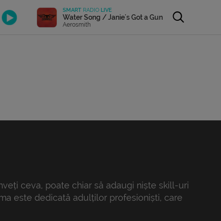
SMART
RADIO
LIVE
Water Song / Janie's Got a Gun
Aerosmith
înveți ceva, poate chiar să adaugi niște skill-uri
a este dedicată adulților profesioniști, care