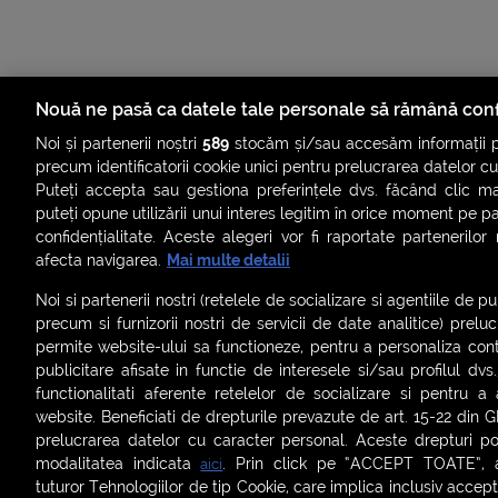
Nouă ne pasă ca datele tale personale să rămână conf
Noi și partenerii noștri
589
stocăm și/sau accesăm informații pe
precum identificatorii cookie unici pentru prelucrarea datelor c
Puteți accepta sau gestiona preferințele dvs. făcând clic ma
puteți opune utilizării unui interes legitim în orice moment pe p
confidențialitate. Aceste alegeri vor fi raportate partenerilor
afecta navigarea.
Mai multe detalii
Noi si partenerii nostri (retelele de socializare si agentiile de p
precum si furnizorii nostri de servicii de date analitice) prel
permite website-ului sa functioneze, pentru a personaliza conti
publicitare afisate in functie de interesele si/sau profilul dvs
ȘTIRI
SMART SHORTS
LIVE FEVER
BRUN
functionalitati aferente retelelor de socializare si pentru a 
website. Beneficiati de drepturile prevazute de art. 15-22 din 
ASCULTĂ ACUM RADIOURILE SMART
prelucrarea datelor cu caracter personal. Aceste drepturi pot
modalitatea indicata
. Prin click pe “ACCEPT TOATE”, ac
aici
Termeni și condiții
|
Politica de confidențialitate
|
Politica de
tuturor Tehnologiilor de tip Cookie, care implica inclusiv acceptu