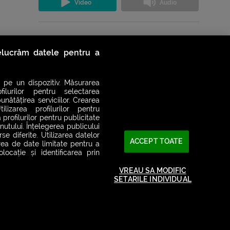
Vezi toate podcasturile
relucrăm datele pentru a
 pe un dispozitiv. Măsurarea
filurilor pentru selectarea
unătățirea serviciilor. Crearea
ilizarea profilurilor pentru
 profilurilor pentru publicitate
utului. Înțelegerea publicului
se diferite. Utilizarea datelor
ACCEPT TOATE
area de date limitate pentru a
ocație și identificarea prin
VREAU SA MODIFIC
SETARILE INDIVIDUAL
2026© SMART RADIO. Toate drepturile rezervate