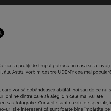
e zici să profiți de timpul petrecut în casă și să înveți
CV-ul ăla. Astăzi vorbim despre UDEMY cea mai popular
, care vor să dobândească abilități noi sau de ce nu să
ri online dintre care să alegi din cele mai variate
n sau fotografie. Cursurile sunt create de specialiști
-uri și e interesant că sunt foarte bine împărțite pe