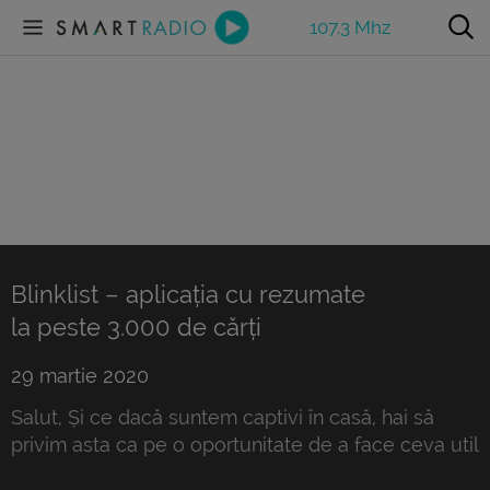
107.3 Mhz
Blinklist – aplicația cu rezumate
la peste 3.000 de cărți
29 martie 2020
Salut, Și ce dacă suntem captivi în casă, hai să
privim asta ca pe o oportunitate de a face ceva util
pentru noi. Hai să folosim timpul ăsta să ne