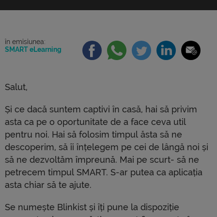
descoperim, să îi înțelegem pe cei de lângă noi și
să ne dezvoltăm împreună. Mai pe scurt- să ne
petrecem timpul SMART. S-ar putea ca […]
în emisiunea:
SMART eLearning
Salut,
Și ce dacă suntem captivi în casă, hai să privim
asta ca pe o oportunitate de a face ceva util
pentru noi. Hai să folosim timpul ăsta să ne
descoperim, să îi înțelegem pe cei de lângă noi și
să ne dezvoltăm împreună. Mai pe scurt- să ne
petrecem timpul SMART. S-ar putea ca aplicația
asta chiar să te ajute.
Se numește Blinkist și îți pune la dispoziție