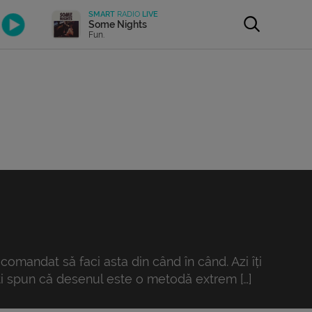
SMART
RADIO
LIVE
Some Nights
Fun.
comandat să faci asta din când în când. Azi îți
 îți spun că desenul este o metodă extrem […]