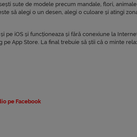
 găsești sute de modele precum mandale, flori, animal
este să alegi o un desen, alegi o culoare și atingi zon
și pe iOS și funcționeaza și fără conexiune la Internet
g pe App Store. La final trebuie să știi că o minte rela
io pe Facebook