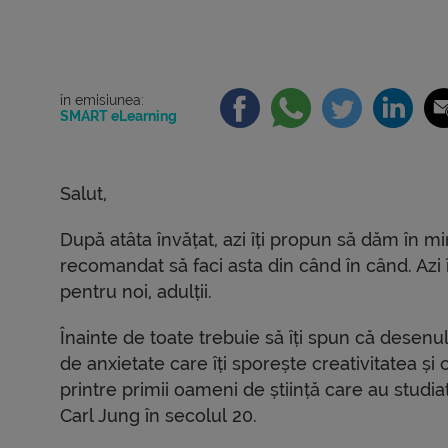
în emisiunea:
SMART eLearning
Salut,
După atâta învățat, azi îți propun să dăm în mi
recomandat să faci asta din când în când. Azi 
pentru noi, adulții.
Înainte de toate trebuie să îți spun că desenu
de anxietate care îți sporește creativitatea și
printre primii oameni de știință care au studiat
Carl Jung în secolul 20.