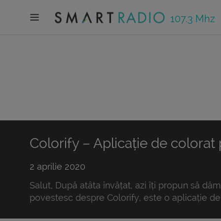
107.3 Mhz
Colorify – Aplicație de colorat
2 aprilie 2020
Salut, După atâta învățat, azi îți propun să dăm
povestesc despre Colorify, este o aplicație de 