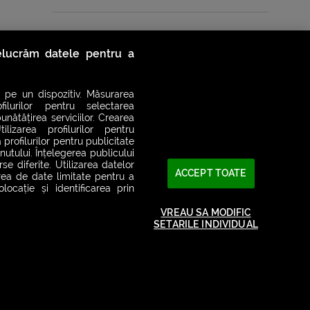
Vezi toate podcasturile
relucrăm datele pentru a
 pe un dispozitiv. Măsurarea
filurilor pentru selectarea
unătățirea serviciilor. Crearea
ilizarea profilurilor pentru
 profilurilor pentru publicitate
utului. Înțelegerea publicului
se diferite. Utilizarea datelor
ACCEPT TOATE
area de date limitate pentru a
ocație și identificarea prin
VREAU SA MODIFIC
SETARILE INDIVIDUAL
2026© SMART RADIO. Toate drepturile rezervate