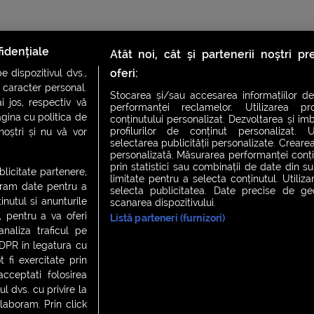
idențiale
Atât noi, cât și partenerii noștri p
oferi:
 dispozitivul dvs.,
u caracter personal.
Stocarea și/sau accesarea informațiilor de
i jos, respectiv vă
performanței reclamelor. Utilizarea pro
agina cu politica de
conținutului personalizat. Dezvoltarea și îmb
profilurilor de conținut personalizat. Ut
 noștri și nu vă vor
selectarea publicității personalizate. Crearea
personalizată. Măsurarea performanței conțin
prin statistici sau combinații de date din sur
ublicitate partenere,
limitate pentru a selecta conținutul. Utiliz
ucram date pentru a
selecta publicitatea. Date precise de geol
nutul si anunturile
scanarea dispozitivului.
., pentru a va oferi
Listă parteneri (furnizori)
CH FEVER
NIGHT FEVER
LIVE FEVER CONCERT
analiza traficul pe
GDPR in legatura cu
 fi exercitate prin
ceptati folosirea
 cookies
|
Contact
l dvs. cu privire la
laboram. Prin click