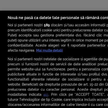
Nouă ne pasă ca datele tale personale să rămână conf
Noi și partenerii noștri
589
stocăm și/sau accesăm informații pe
precum identificatorii cookie unici pentru prelucrarea datelor c
Puteți accepta sau gestiona preferințele dvs. făcând clic ma
puteți opune utilizării unui interes legitim în orice moment pe p
confidențialitate. Aceste alegeri vor fi raportate partenerilor
afecta navigarea.
Mai multe detalii
Noi si partenerii nostri (retelele de socializare si agentiile de p
precum si furnizorii nostri de servicii de date analitice) prel
permite website-ului sa functioneze, pentru a personaliza conti
publicitare afisate in functie de interesele si/sau profilul dvs
ȘTIRI
SMART SHORTS
LIVE FEVER
BRUN
functionalitati aferente retelelor de socializare si pentru a 
website. Beneficiati de drepturile prevazute de art. 15-22 din 
ASCULTĂ ACUM RADIOURILE SMART
prelucrarea datelor cu caracter personal. Aceste drepturi pot
modalitatea indicata
. Prin click pe “ACCEPT TOATE”, ac
aici
Termeni și condiții
|
Politica de confidențialitate
|
Politica de
tuturor Tehnologiilor de tip Cookie, care implica inclusiv acceptu
Contact:
office@smartradio.ro
stocarea/accesarea informatiilor de catre Vendor-ii cu care co