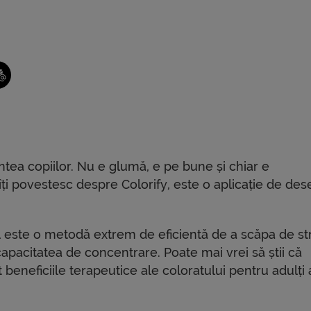
ntea copiilor. Nu e glumă, e pe bune și chiar e
îți povestesc despre Colorify, este o aplicație de des
l este o metodă extrem de eficientă de a scăpa de str
 capacitatea de concentrare. Poate mai vrei să știi că
 beneficiile terapeutice ale coloratului pentru adulți 