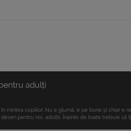
 pentru adulți
 în mintea copiilor. Nu e glumă, e pe bune și chiar e re
desen pentru noi, adulții. Înainte de toate trebuie să